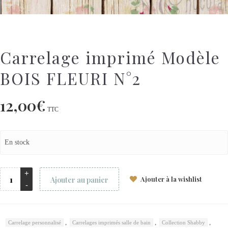
Carrelage imprimé Modèle
BOIS FLEURI N°2
12,00
€
TTC
En stock
Ajouter à la wishlist
Ajouter au panier
,
,
,
Carrelage personnalisé
Carrelages imprimés salle de bain
Collection Shabby