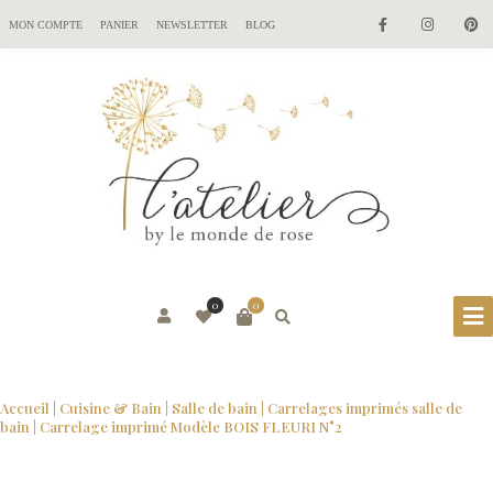
MON COMPTE
PANIER
NEWSLETTER
BLOG
0
0
Accueil
|
Cuisine & Bain
|
Salle de bain
|
Carrelages imprimés salle de
bain
| Carrelage imprimé Modèle BOIS FLEURI N°2