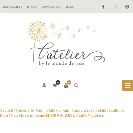
MON COMPTE
PANIER
NEWSLETTER
BLOG
0
0
Accueil
|
Cuisine & Bain
|
Salle de bain
|
Carrelages imprimés salle de
bain
| Carrelage imprimé MONOGRAMME Cadre Victorien