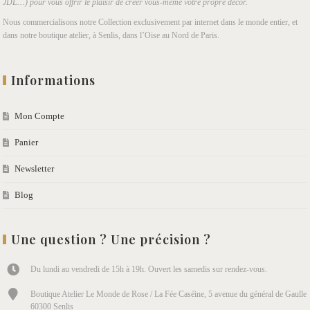
JDL…) pour vous offrir le plaisir de créer vous-même votre propre décor.
Nous commercialisons notre Collection exclusivement par internet dans le monde entier, et
dans notre boutique atelier, à Senlis, dans l’Oise au Nord de Paris.
Informations
Mon Compte
Panier
Newsletter
Blog
Une question ? Une précision ?
Du lundi au vendredi de 15h à 19h. Ouvert les samedis sur rendez-vous.
Boutique Atelier Le Monde de Rose / La Fée Caséine, 5 avenue du général de Gaulle
60300 Senlis