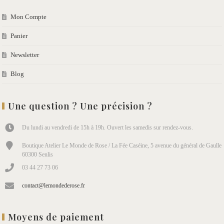
Mon Compte
Panier
Newsletter
Blog
Une question ? Une précision ?
Du lundi au vendredi de 15h à 19h. Ouvert les samedis sur rendez-vous.
Boutique Atelier Le Monde de Rose / La Fée Caséine, 5 avenue du général de Gaulle
60300 Senlis
03 44 27 73 06
contact@lemondederose.fr
Moyens de paiement