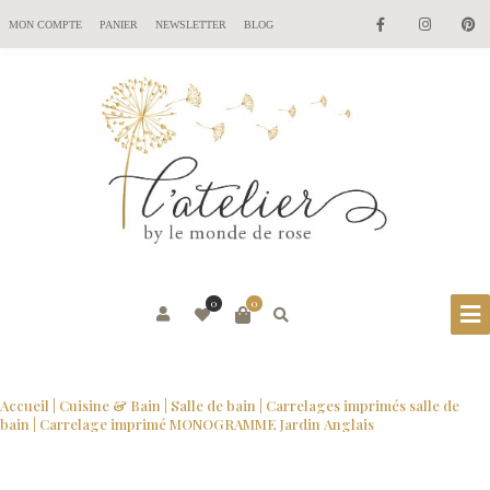
MON COMPTE
PANIER
NEWSLETTER
BLOG
0
0
Accueil
|
Cuisine & Bain
|
Salle de bain
|
Carrelages imprimés salle de
bain
| Carrelage imprimé MONOGRAMME Jardin Anglais