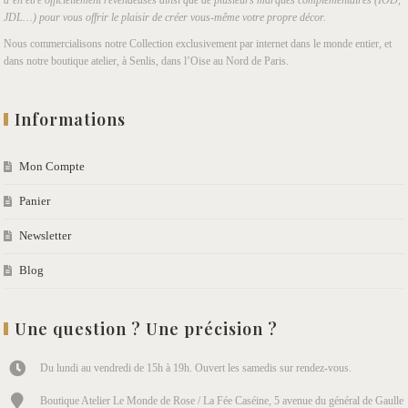
d’en être officiellement revendeuses ainsi que de plusieurs marques complémentaires (IOD,
JDL…) pour vous offrir le plaisir de créer vous-même votre propre décor.
Nous commercialisons notre Collection exclusivement par internet dans le monde entier, et
dans notre boutique atelier, à Senlis, dans l’Oise au Nord de Paris.
Informations
Mon Compte
Panier
Newsletter
Blog
Une question ? Une précision ?
Du lundi au vendredi de 15h à 19h. Ouvert les samedis sur rendez-vous.
Boutique Atelier Le Monde de Rose / La Fée Caséine, 5 avenue du général de Gaulle