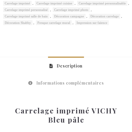
,
,
,
Carrelage imprimé
Carrelage imprimé cuisine
Carrelage imprimé personnalisable
,
,
Carrelage imprimé personnalisé
Carrelage imprimé photo
,
,
,
Carrelage imprimé salle de bain
Décoration campagne
Décoration carrelage
,
,
Décoration Shabby
Fresque carrelage mural
Impression sur faïence
Description
Informations complémentaires
Carrelage imprimé VICHY
Bleu pâle