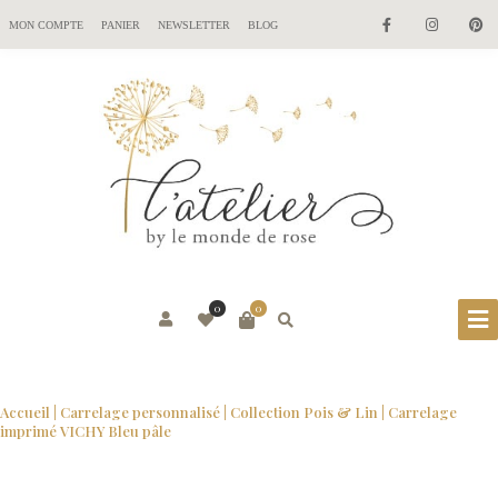
MON COMPTE
PANIER
NEWSLETTER
BLOG
0
0
Accueil
|
Carrelage personnalisé
|
Collection Pois & Lin
| Carrelage
imprimé VICHY Bleu pâle