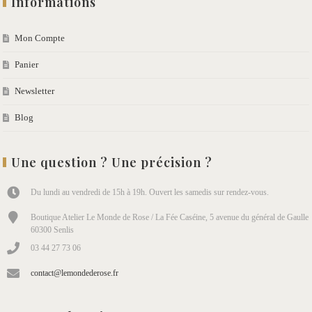
Informations
Mon Compte
Panier
Newsletter
Blog
Une question ? Une précision ?
Du lundi au vendredi de 15h à 19h. Ouvert les samedis sur rendez-vous.
Boutique Atelier Le Monde de Rose / La Fée Caséine, 5 avenue du général de Gaulle
60300 Senlis
03 44 27 73 06
contact@lemondederose.fr