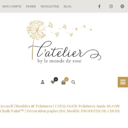
MON COMPTE
PANIER
NEWSLETTER
BLOG
0
0
Accueil
|
Meubles & Peintures
|
CATALOGUE Peintures Annie SLOAN
Chalk Paint™
| Décoration papier JDL Modèle PRODUITS DE CHOIX