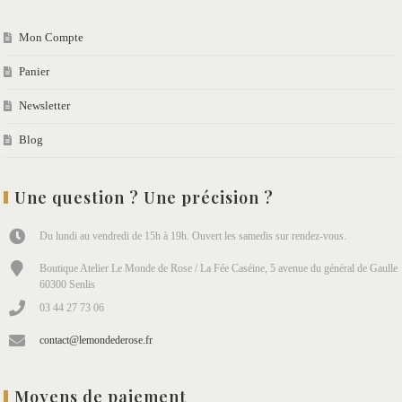
Mon Compte
Panier
Newsletter
Blog
Une question ? Une précision ?
Du lundi au vendredi de 15h à 19h. Ouvert les samedis sur rendez-vous.
Boutique Atelier Le Monde de Rose / La Fée Caséine, 5 avenue du général de Gaulle
60300 Senlis
03 44 27 73 06
contact@lemondederose.fr
Moyens de paiement