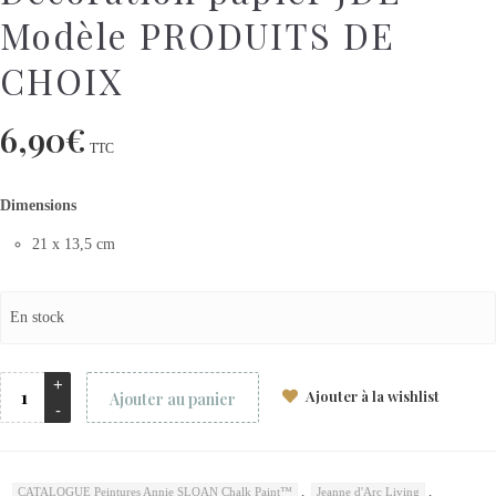
Modèle PRODUITS DE
CHOIX
6,90
€
TTC
Dimensions
21 x 13,5 cm
En stock
Ajouter à la wishlist
Ajouter au panier
,
,
CATALOGUE Peintures Annie SLOAN Chalk Paint™
Jeanne d'Arc Living