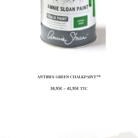
ANTIBES GREEN CHALKPAINT™
10,95
€
–
41,95
€
TTC
Ajouter
à la
wishlist