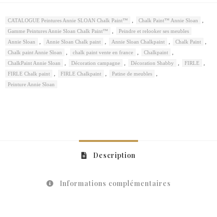
,
,
CATALOGUE Peintures Annie SLOAN Chalk Paint™
Chalk Paint™ Annie Sloan
,
Gamme Peintures Annie Sloan Chalk Paint™
Peindre et relooker ses meubles
,
,
,
,
Annie Sloan
Annie Sloan Chalk paint
Annie Sloan Chalkpaint
Chalk Paint
,
,
,
Chalk paint Annie Sloan
chalk paint vente en france
Chalkpaint
,
,
,
,
ChalkPaint Annie Sloan
Décoration campagne
Décoration Shabby
FIRLE
,
,
,
FIRLE Chalk paint
FIRLE Chalkpaint
Patine de meubles
Peinture Annie Sloan
Description
Informations complémentaires