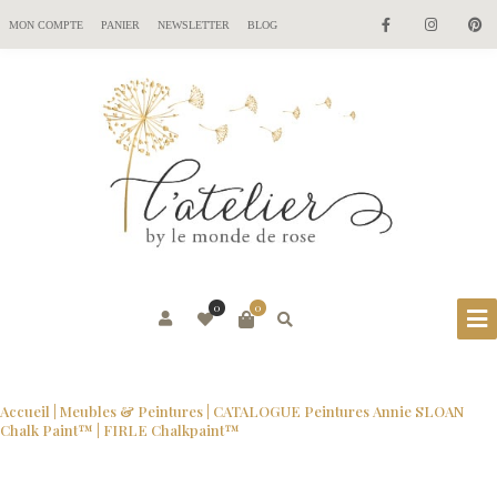
MON COMPTE
PANIER
NEWSLETTER
BLOG
0
0
Accueil
|
Meubles & Peintures
|
CATALOGUE Peintures Annie SLOAN
Chalk Paint™
| FIRLE Chalkpaint™