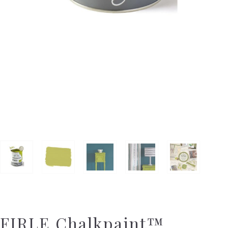
FIRLE Chalkpaint™