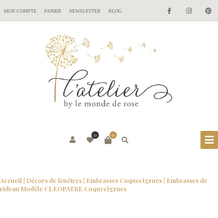
MON COMPTE
PANIER
NEWSLETTER
BLOG
0
0
Accueil
|
Décors de fenêtres
|
Embrasses Coquecigrues
| Embrasses de
rideau Modèle CLEOPATRE Coquecigrues