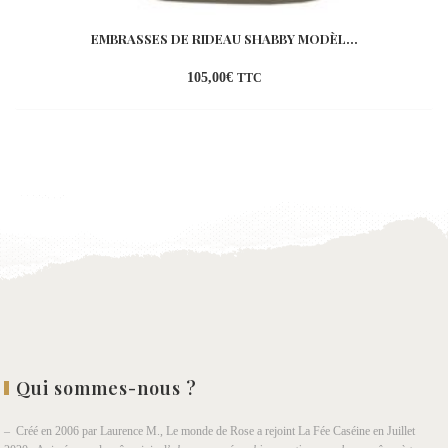
EMBRASSES DE RIDEAU SHABBY MODÈL...
105,00
€
TTC
Ajouter
à la
wishlist
Qui sommes-nous ?
– Créé en 2006 par Laurence M., Le monde de Rose a rejoint La Fée Caséine en Juillet