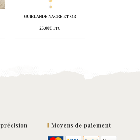
GUIRLANDE NACRE ET OR
FRONTON À PATINE
25,00
€
29,00
€
TTC
TT
ter
Ajouter
à la
list
wishlist
 précision
Moyens de paiement