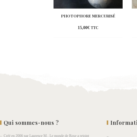
PHOTOPHORE MERCURISÉ
15,00
€
TTC
Ajouter
à la
wishlist
Qui sommes-nous ?
Informat
– Créé en 2006 par Laurence M., Le monde de Rose a rejoint