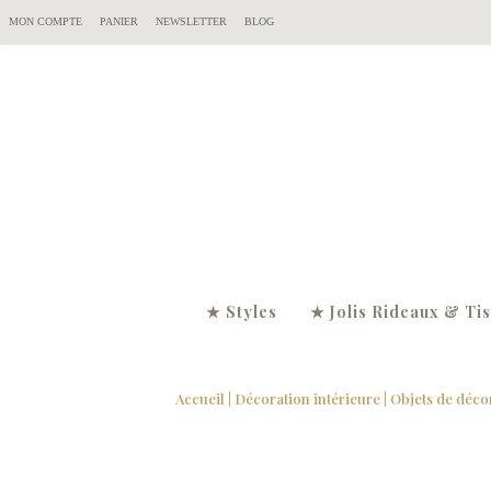
MON COMPTE
PANIER
NEWSLETTER
BLOG
★ Styles
★ Jolis Rideaux & Ti
Accueil
|
Décoration intérieure
|
Objets de déco