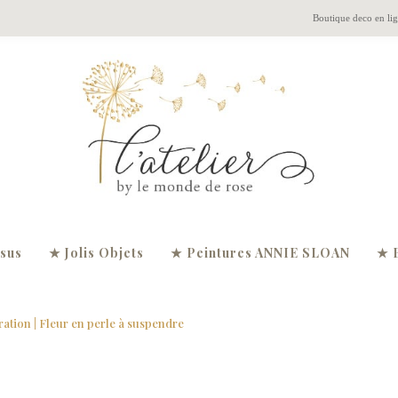
Boutique deco en li
ssus
★ Jolis Objets
★ Peintures ANNIE SLOAN
★ 
ration
| Fleur en perle à suspendre