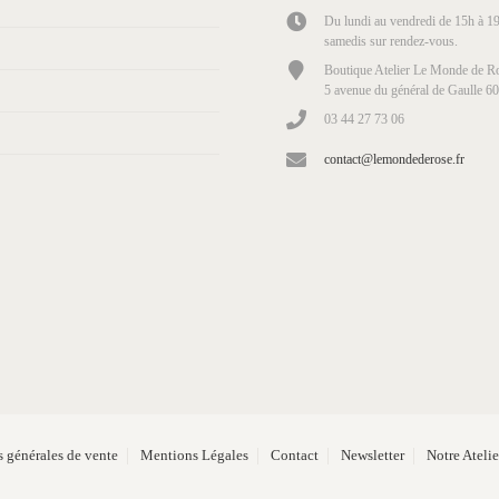
Du lundi au vendredi de 15h à 19
samedis sur rendez-vous.
Boutique Atelier Le Monde de Ro
5 avenue du général de Gaulle 6
03 44 27 73 06
contact@lemondederose.fr
 générales de vente
Mentions Légales
Contact
Newsletter
Notre Ateli