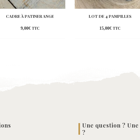
CADRE À PATINER ANGE
LOT DE 4 PAMPILLES
9,00
€
15,00
€
TTC
TTC
Ajouter
Ajou
à la
à la
wishlist
wish
ions
Une question ? Une
?