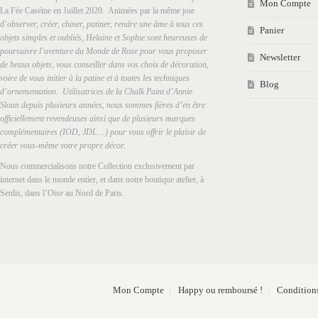
Mon Compte
La Fée Caséine en Juillet 2020. Animées par la même joie
d’
observer, créer, chiner, patiner, rendre une âme à tous ces
Panier
objets simples et oubliés, Helaine et Sophie sont heureuses de
poursuivre l’aventure du Monde de Rose pour vous proposer
Newsletter
de beaux objets, vous conseiller dans vos choix de décoration,
voire de vous initier à la patine et à toutes les techniques
Blog
d’ornementation. Utilisatrices de la Chalk Paint d’Annie
Sloan depuis plusieurs années, nous sommes fières d’en être
officiellement revendeuses ainsi que de plusieurs marques
complémentaires (IOD, JDL…) pour vous offrir le plaisir de
créer vous-même votre propre décor.
Nous commercialisons notre Collection exclusivement par
internet dans le monde entier, et dans notre boutique atelier, à
Senlis, dans l’Oise au Nord de Paris.
Mon Compte
Happy ou remboursé !
Conditions