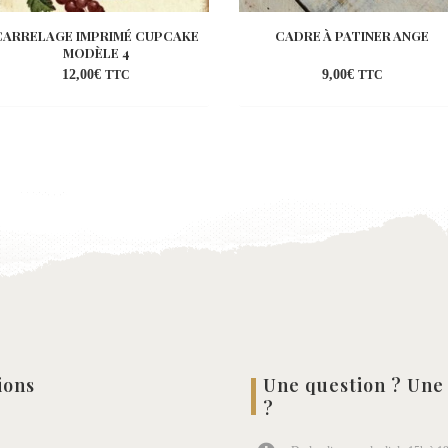
CARRELAGE IMPRIMÉ CUPCAKE
CADRE À PATINER ANGE
MODÈLE 4
12,00
€
9,00
€
TTC
TTC
Ajouter
Ajou
à la
à la
wishlist
wish
ions
Une question ? Une
?