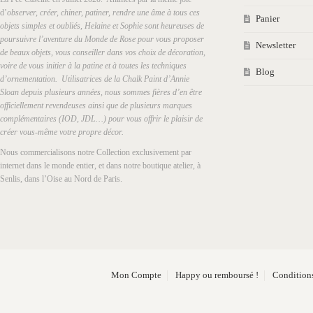
d’
observer, créer, chiner, patiner, rendre une âme à tous ces
Panier
objets simples et oubliés, Helaine et Sophie sont heureuses de
poursuivre l’aventure du Monde de Rose pour vous proposer
Newsletter
de beaux objets, vous conseiller dans vos choix de décoration,
voire de vous initier à la patine et à toutes les techniques
Blog
d’ornementation. Utilisatrices de la Chalk Paint d’Annie
Sloan depuis plusieurs années, nous sommes fières d’en être
officiellement revendeuses ainsi que de plusieurs marques
complémentaires (IOD, JDL…) pour vous offrir le plaisir de
créer vous-même votre propre décor.
Nous commercialisons notre Collection exclusivement par
internet dans le monde entier, et dans notre boutique atelier, à
Senlis, dans l’Oise au Nord de Paris.
Mon Compte
Happy ou remboursé !
Conditions