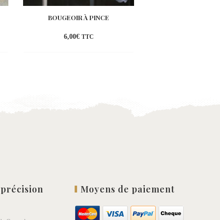
BOUGEOIR À PINCE
CARRELAGE IMPRIM
MODÈLE 
6,00
€
12,00
€
TTC
TT
ter
Ajouter
à la
list
wishlist
 précision
Moyens de paiement