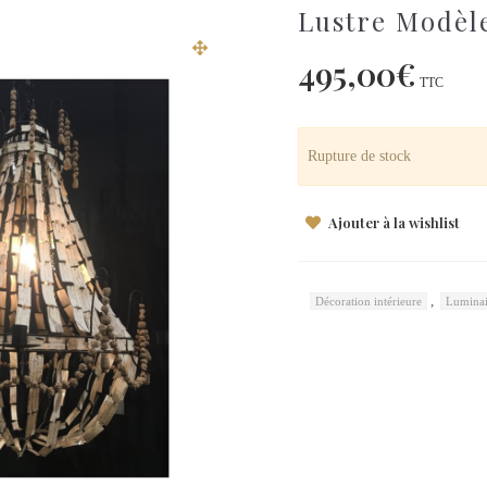
Lustre Modèl
495,00
€
TTC
Rupture de stock
Ajouter à la wishlist
,
Décoration intérieure
Luminai