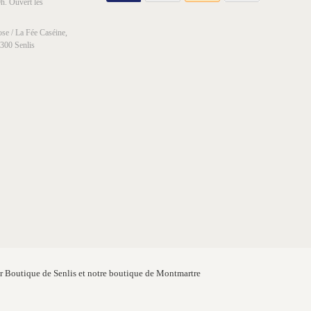
h. Ouvert les
se / La Fée Caséine,
0300 Senlis
er Boutique de Senlis et notre boutique de Montmartre