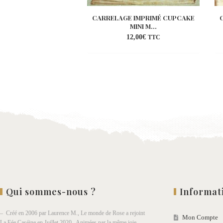
CARRELAGE IMPRIMÉ CUPCAKE
MINI M...
12,00
€
TTC
Ajouter
à la
wishlist
Qui sommes-nous ?
Informat
– Créé en 2006 par Laurence M., Le monde de Rose a rejoint
Mon Compte
La Fée Caséine en Juillet 2020. Animées par la même joie