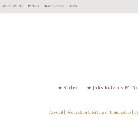
MON COMPTE
PANIER
NEWSLETTER
BLOG
★ Styles
★ Jolis Rideaux & Ti
Accueil
|
Décoration intérieure
|
Luminaires
| L