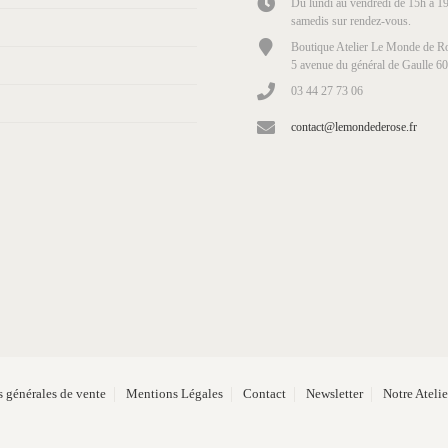
Du lundi au vendredi de 15h à 19
samedis sur rendez-vous.
Boutique Atelier Le Monde de Ro
5 avenue du général de Gaulle 6
03 44 27 73 06
contact@lemondederose.fr
 générales de vente
Mentions Légales
Contact
Newsletter
Notre Ateli