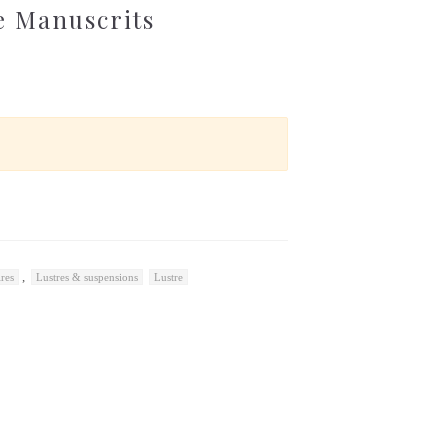
e Manuscrits
,
res
Lustres & suspensions
Lustre