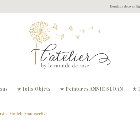
Boutique deco en li
ssus
★ Jolis Objets
★ Peintures ANNIE SLOAN
★ 
ustre Modèle Manuscrits