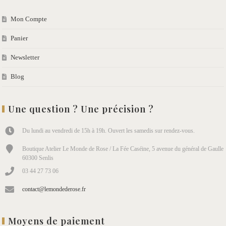
Mon Compte
Panier
Newsletter
Blog
Une question ? Une précision ?
Du lundi au vendredi de 15h à 19h. Ouvert les samedis sur rendez-vous.
Boutique Atelier Le Monde de Rose / La Fée Caséine, 5 avenue du général de Gaulle
60300 Senlis
03 44 27 73 06
contact@lemondederose.fr
Moyens de paiement