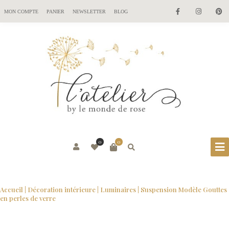
MON COMPTE
PANIER
NEWSLETTER
BLOG
0
0
Accueil
|
Décoration intérieure
|
Luminaires
| Suspension Modèle Gouttes
en perles de verre