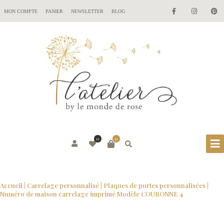
MON COMPTE
PANIER
NEWSLETTER
BLOG
0
0
Accueil
|
Carrelage personnalisé
|
Plaques de portes personnalisées
|
Numéro de maison carrelage imprimé Modèle COURONNE 4