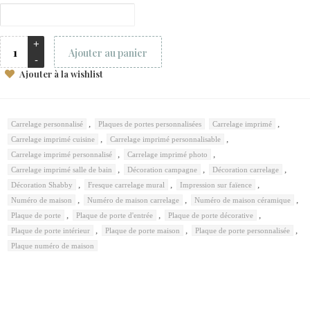
Ajouter au panier
Ajouter à la wishlist
,
,
Carrelage personnalisé
Plaques de portes personnalisées
Carrelage imprimé
,
,
Carrelage imprimé cuisine
Carrelage imprimé personnalisable
,
,
Carrelage imprimé personnalisé
Carrelage imprimé photo
,
,
,
Carrelage imprimé salle de bain
Décoration campagne
Décoration carrelage
,
,
,
Décoration Shabby
Fresque carrelage mural
Impression sur faïence
,
,
,
Numéro de maison
Numéro de maison carrelage
Numéro de maison céramique
,
,
,
Plaque de porte
Plaque de porte d'entrée
Plaque de porte décorative
,
,
,
Plaque de porte intérieur
Plaque de porte maison
Plaque de porte personnalisée
Plaque numéro de maison