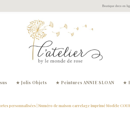
Boutique deco en li
ssus
★ Jolis Objets
★ Peintures ANNIE SLOAN
★ 
ortes personnalisées
| Numéro de maison carrelage imprimé Modèle CO