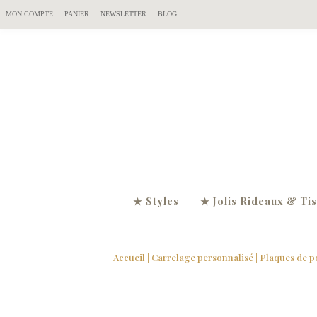
MON COMPTE
PANIER
NEWSLETTER
BLOG
★ Styles
★ Jolis Rideaux & Ti
Accueil
|
Carrelage personnalisé
|
Plaques de p