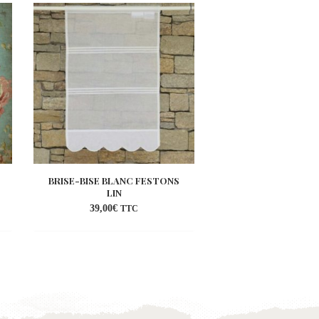
BRISE-BISE BLANC FESTONS
MINI CANTONNIÈR
LIN
BERGERA
39,00
€
49,00
€
–
59,00
€
TTC
ter
Ajouter
à la
list
wishlist