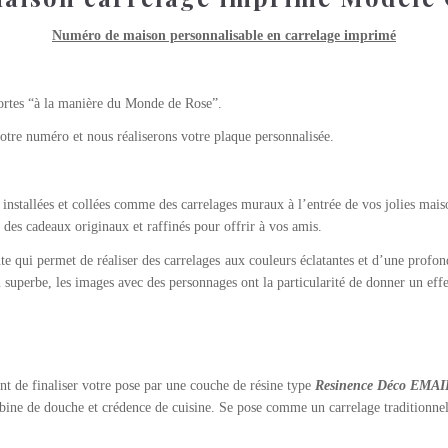
Numéro de maison personnalisable en carrelage imprimé
rtes “à la manière du Monde de Rose”.
 votre numéro et nous réaliserons votre plaque personnalisée.
e installées et collées comme des carrelages muraux à l’entrée de vos jolies ma
t des cadeaux originaux et raffinés pour offrir à vos amis.
e qui permet de réaliser des carrelages aux couleurs éclatantes et d’une profo
du superbe, les images avec des personnages ont la particularité de donner un eff
t de finaliser votre pose par une couche de résine type
Resinence Déco EMA
cabine de douche et crédence de cuisine. Se pose comme un carrelage traditionne