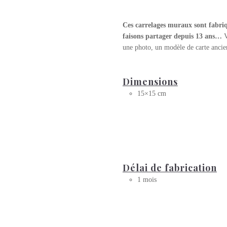
Ces carrelages muraux sont fabriqu
faisons partager depuis 13 ans…
V
une photo, un modèle de carte anci
Dimensions
15×15 cm
Délai de fabrication
1 mois