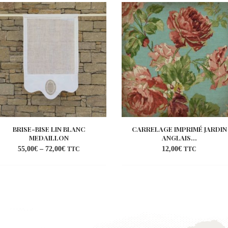
BRISE-BISE LIN BLANC
CARRELAGE IMPRIMÉ JARDIN
MEDAILLON
ANGLAIS...
55,00
€
–
72,00
€
12,00
€
TTC
TTC
Ajouter
Ajou
à la
à la
wishlist
wish