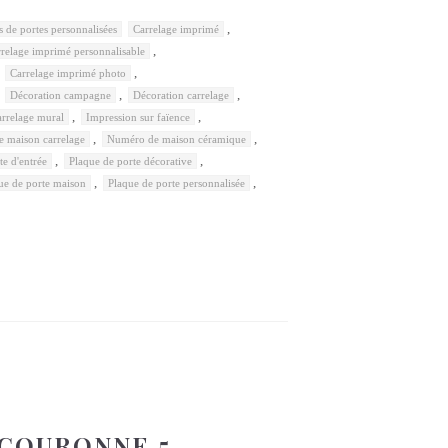
,
s de portes personnalisées
Carrelage imprimé
,
relage imprimé personnalisable
,
,
Carrelage imprimé photo
,
,
,
Décoration campagne
Décoration carrelage
,
,
arrelage mural
Impression sur faïence
,
,
 maison carrelage
Numéro de maison céramique
,
,
te d'entrée
Plaque de porte décorative
,
,
ue de porte maison
Plaque de porte personnalisée
e COURONNE 5