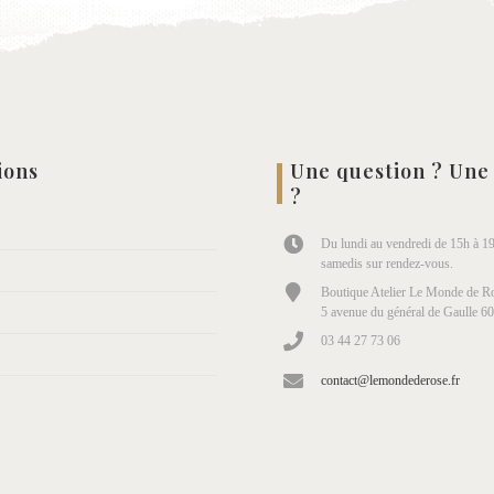
ions
Une question ? Une
?
Du lundi au vendredi de 15h à 19
samedis sur rendez-vous.
Boutique Atelier Le Monde de Ro
5 avenue du général de Gaulle 6
03 44 27 73 06
contact@lemondederose.fr