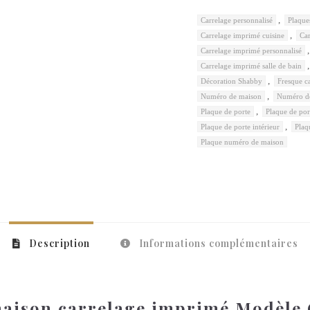
,
Carrelage personnalisé
Plaque
,
Carrelage imprimé cuisine
Car
Carrelage imprimé personnalisé
Carrelage imprimé salle de bain
,
Décoration Shabby
Fresque c
,
Numéro de maison
Numéro de
,
Plaque de porte
Plaque de por
,
Plaque de porte intérieur
Plaq
Plaque numéro de maison
Description
Informations complémentaires
aison carrelage imprimé Modèl