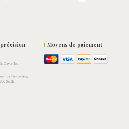
 précision
Moyens de paiement
h. Ouvert les
se / La Fée Caséine,
0300 Senlis