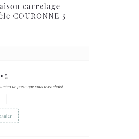
ison carrelage
èle COURONNE 5
on
*
 numéro de porte que vous avez choisi
panier