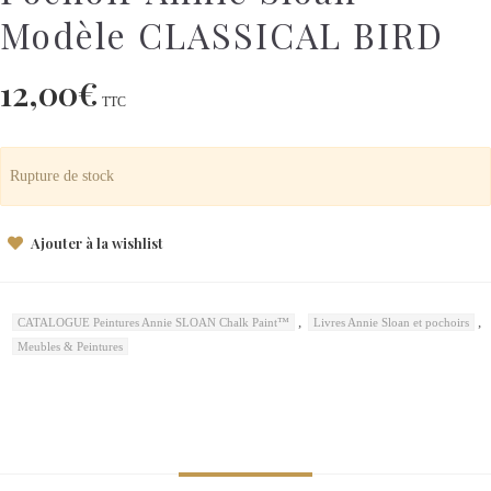
Modèle CLASSICAL BIRD
12,00
€
TTC
Rupture de stock
Ajouter à la wishlist
,
,
CATALOGUE Peintures Annie SLOAN Chalk Paint™
Livres Annie Sloan et pochoirs
Meubles & Peintures