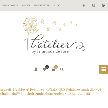
MON COMPTE
PANIER
NEWSLETTER
BLOG
0
0
Accueil
|
Meubles & Peintures
|
CATALOGUE Peintures Annie SLOAN
Chalk Paint™
| Pochoir Annie Sloan Modèle CLASSICAL BIRD