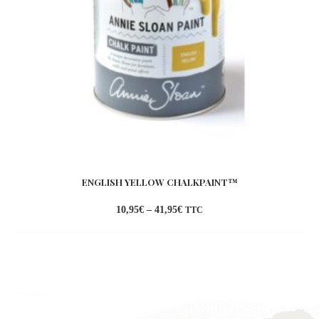
ENGLISH YELLOW CHALKPAINT™
10,95
€
–
41,95
€
TTC
Ajouter
à la
wishlist