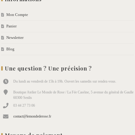
Mon Compte
Panier
Newsletter
Blog
Une question ? Une précision ?
Du lundi au vendredi de 15h à 19h. Ouvert les samedis sur rendez-vous.
Boutique Atelier Le Monde de Rose / La Fée Caséine, 5 avenue du général de Gaulle
60300 Senlis
03 44 27 73 06
contact@lemondederose.fr