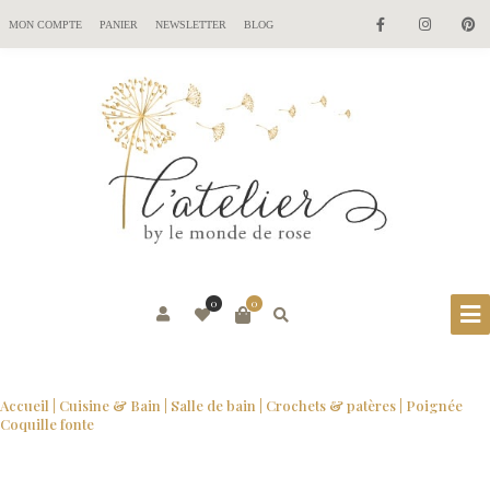
MON COMPTE
PANIER
NEWSLETTER
BLOG
0
0
Accueil
|
Cuisine & Bain
|
Salle de bain
|
Crochets & patères
| Poignée
Coquille fonte