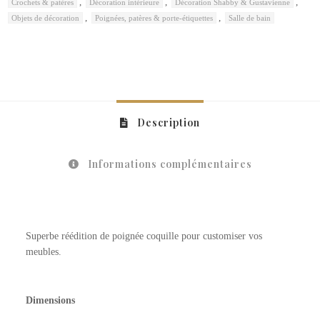
,
,
,
Crochets & patères
Décoration intérieure
Décoration Shabby & Gustavienne
,
,
Objets de décoration
Poignées, patères & porte-étiquettes
Salle de bain
Description
Informations complémentaires
Superbe réédition de poignée coquille pour customiser vos
meubles.
Dimensions