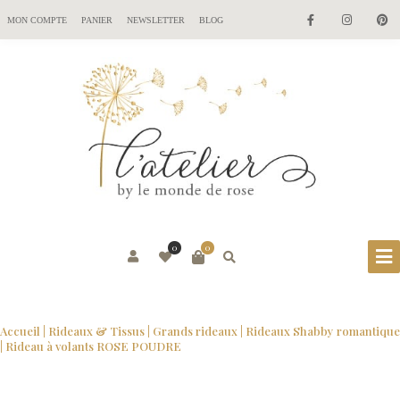
MON COMPTE
PANIER
NEWSLETTER
BLOG
0
0
Accueil
|
Rideaux & Tissus
|
Grands rideaux
|
Rideaux Shabby romantique
| Rideau à volants ROSE POUDRE