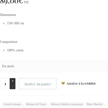
89,00
€
TTC
Dimensions
150×300 cm
Composition
100% coton
En stock
Ajouter à la wishlist
Ajouter au panier
,
,
,
Grands rideaux
Rideaux & Tissus
Rideaux Shabby romantique
Blanc Mariclo