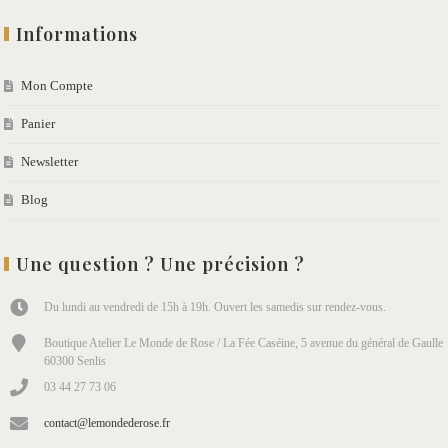
Informations
Mon Compte
Panier
Newsletter
Blog
Une question ? Une précision ?
Du lundi au vendredi de 15h à 19h. Ouvert les samedis sur rendez-vous.
Boutique Atelier Le Monde de Rose / La Fée Caséine, 5 avenue du général de Gaulle
60300 Senlis
03 44 27 73 06
contact@lemondederose.fr