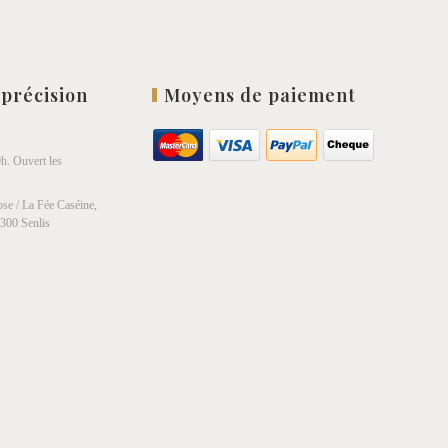
 précision
Moyens de paiement
h. Ouvert les
se / La Fée Caséine,
0300 Senlis