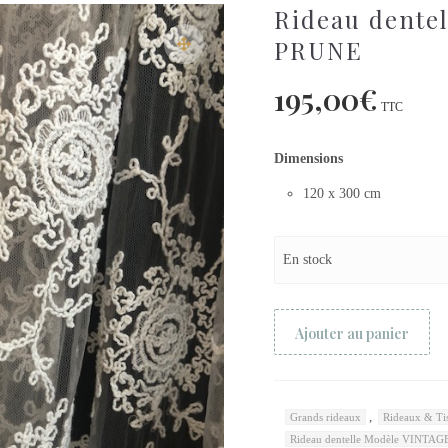
Rideau dente
PRUNE
195,00
€
TTC
Dimensions
120 x 300 cm
En stock
Ajouter au panier
,
Grands rideaux
Rideaux & Ti
Rideau dentelle Modèle VINTA