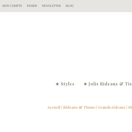
MON COMPTE
PANIER
NEWSLETTER
BLOG
★ Styles
★ Jolis Rideaux & Ti
Accueil
|
Rideaux & Tissus
|
Grands rideaux
|
R