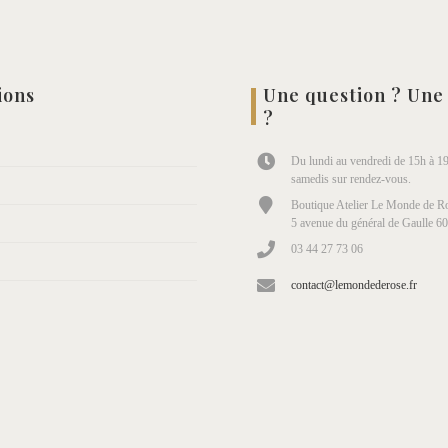
ions
Une question ? Une
?
Du lundi au vendredi de 15h à 19
samedis sur rendez-vous.
Boutique Atelier Le Monde de Ro
5 avenue du général de Gaulle 6
03 44 27 73 06
contact@lemondederose.fr