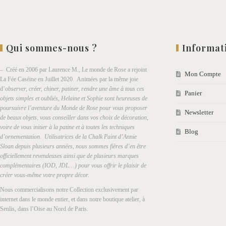
Qui sommes-nous ?
Informat
– Créé en 2006 par Laurence M., Le monde de Rose a rejoint
Mon Compte
La Fée Caséine en Juillet 2020. Animées par la même joie
d’
observer, créer, chiner, patiner, rendre une âme à tous ces
Panier
objets simples et oubliés, Helaine et Sophie sont heureuses de
poursuivre l’aventure du Monde de Rose pour vous proposer
Newsletter
de beaux objets, vous conseiller dans vos choix de décoration,
voire de vous initier à la patine et à toutes les techniques
Blog
d’ornementation. Utilisatrices de la Chalk Paint d’Annie
Sloan depuis plusieurs années, nous sommes fières d’en être
officiellement revendeuses ainsi que de plusieurs marques
complémentaires (IOD, JDL…) pour vous offrir le plaisir de
créer vous-même votre propre décor.
Nous commercialisons notre Collection exclusivement par
internet dans le monde entier, et dans notre boutique atelier, à
Senlis, dans l’Oise au Nord de Paris.