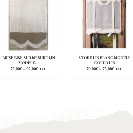
BRISE BISE SUR MESURE LIN
STORE LIN BLANC MODÈLE
MODÈLE...
COEUR LIN
75,00
€
–
92,00
€
70,00
€
–
75,00
€
TTC
TTC
Ajouter
Ajo
à la
à l
wishlist
wish