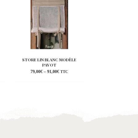
STORE LIN BLANC MODÈLE
STORE LIN BROD
PAVOT
BÉGONIA
79,00
€
–
91,00
€
79,00
€
–
91,00
€
TTC
uter
Ajouter
a
à la
list
wishlist