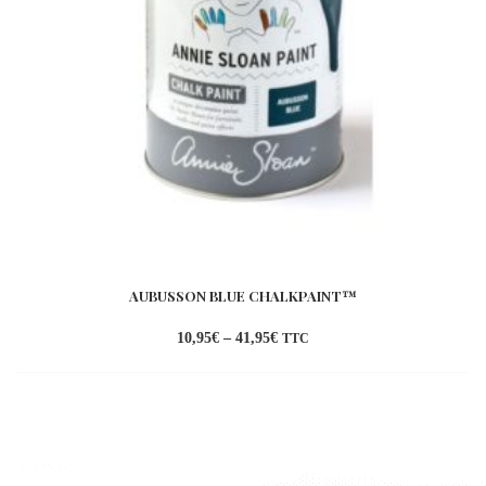
AUBUSSON BLUE CHALKPAINT™
10,95
€
–
41,95
€
TTC
Ajouter
à la
wishlist