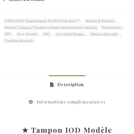
,
,
CATALOGUE Peintures Annie SLOAN Chalk Paint™
Meubles & Peintures
,
Pochoirs, Tampons, Transferts et Papiers décoratifs pour relooking
Décalcomanie
,
,
,
,
,
DIY
Do it Yourself
IOD
Iron Orchid Designs
Tampons décoratifs
Transferts décoratifs
Description
Informations complémentaires
★ Tampon IOD Modèle