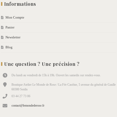
Informations
Mon Compte
Panier
Newsletter
Blog
Une question ? Une précision ?
Du lundi au vendredi de 15h à 19h. Ouvert les samedis sur rendez-vous.
Boutique Atelier Le Monde de Rose / La Fée Caséine, 5 avenue du général de Gaulle
60300 Senlis
03 44 27 73 06
contact@lemondederose.fr