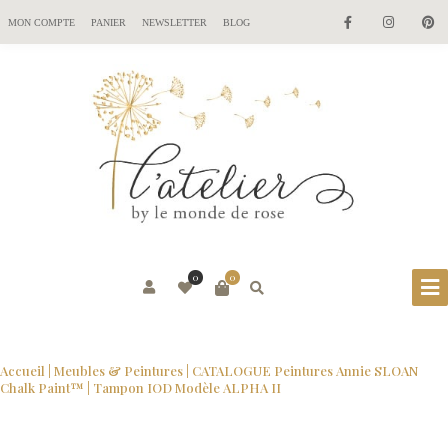
MON COMPTE
PANIER
NEWSLETTER
BLOG
0
0
Accueil
|
Meubles & Peintures
|
CATALOGUE Peintures Annie SLOAN
Chalk Paint™
| Tampon IOD Modèle ALPHA II