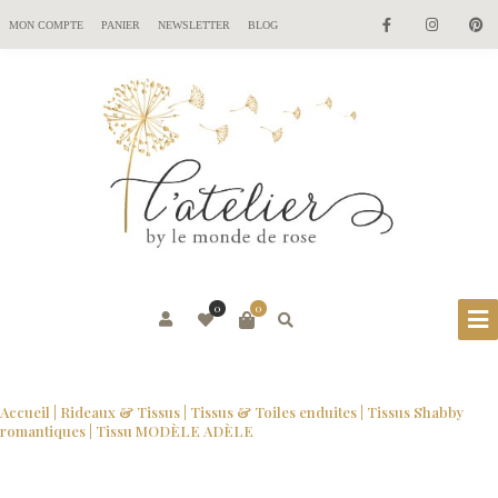
MON COMPTE
PANIER
NEWSLETTER
BLOG
0
0
Accueil
|
Rideaux & Tissus
|
Tissus & Toiles enduites
|
Tissus Shabby
romantiques
| Tissu MODÈLE ADÈLE