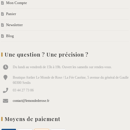
Mon Compte
Panier
Newsletter
Blog
Une question ? Une précision ?
Du lundi au vendredi de 15h à 19h. Ouvert les samedis sur rendez-vous.
Boutique Atelier Le Monde de Rose / La Fée Caséine, 5 avenue du général de Gaulle
60300 Senlis
03 44 27 73 06
contact@lemondederose.fr
Moyens de paiement