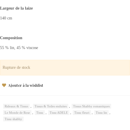
Largeur de la laize
140 cm
Composition
55 % lin, 45 % viscose
Rupture de stock
Ajouter à la wishlist
,
,
Rideaux & Tissus
Tissus & Toiles enduites
Tissus Shabby romantiques
,
,
,
,
,
Le Monde de Rose
Tissu
Tissu ADELE
Tissu fleuri
Tissu lin
Tissu shabby