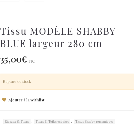
Tissu MODÈLE SHABBY
BLUE largeur 280 cm
35,00
€
TTC
Rupture de stock
Ajouter à la wishlist
,
,
Rideaux & Tissus
Tissus & Toiles enduites
Tissus Shabby romantiques