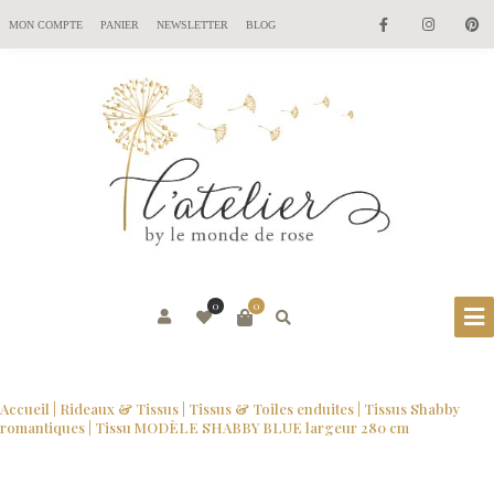
MON COMPTE
PANIER
NEWSLETTER
BLOG
0
0
Accueil
|
Rideaux & Tissus
|
Tissus & Toiles enduites
|
Tissus Shabby
romantiques
| Tissu MODÈLE SHABBY BLUE largeur 280 cm