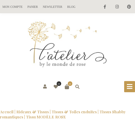
MON COMPTE
PANIER
NEWSLETTER
BLOG
0
0
Accueil
|
Rideaux & Tissus
|
Tissus & Toiles enduites
|
Tissus Shabby
romantiques
| Tissu MODÈLE ROSE