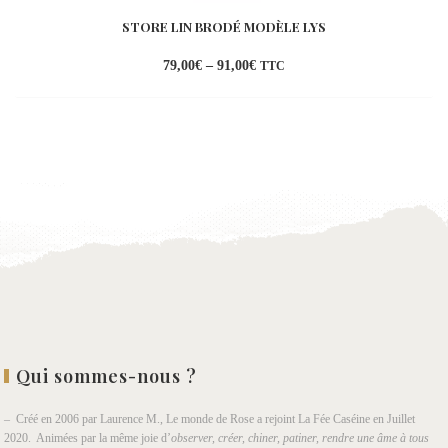
STORE LIN BRODÉ MODÈLE LYS
79,00
€
–
91,00
€
TTC
Ajouter
à la
wishlist
Qui sommes-nous ?
– Créé en 2006 par Laurence M., Le monde de Rose a rejoint La Fée Caséine en Juillet
2020. Animées par la même joie d’
observer, créer, chiner, patiner, rendre une âme à tous