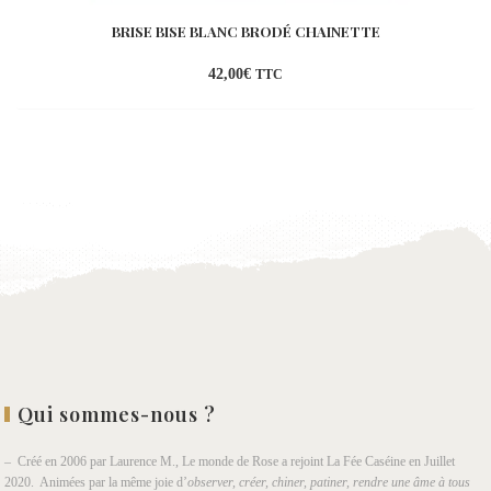
BRISE BISE BLANC BRODÉ CHAINETTE
42,00
€
TTC
Ajouter
à la
wishlist
Qui sommes-nous ?
– Créé en 2006 par Laurence M., Le monde de Rose a rejoint La Fée Caséine en Juillet
2020. Animées par la même joie d’
observer, créer, chiner, patiner, rendre une âme à tous