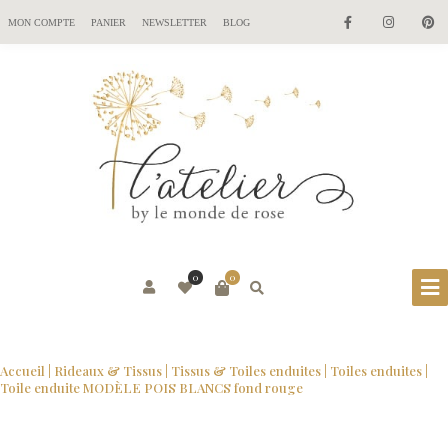
MON COMPTE
PANIER
NEWSLETTER
BLOG
0
0
Accueil
|
Rideaux & Tissus
|
Tissus & Toiles enduites
|
Toiles enduites
|
Toile enduite MODÈLE POIS BLANCS fond rouge