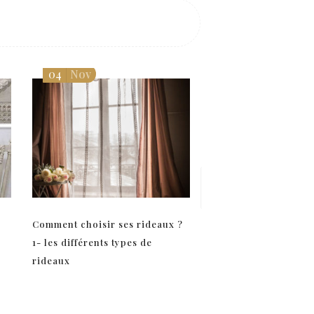
04
Nov
28
Fév
Comment choisir ses rideaux ?
Appliquer la peintur
1- les différents types de
Sloan CHALK PAINT 
rideaux
métal