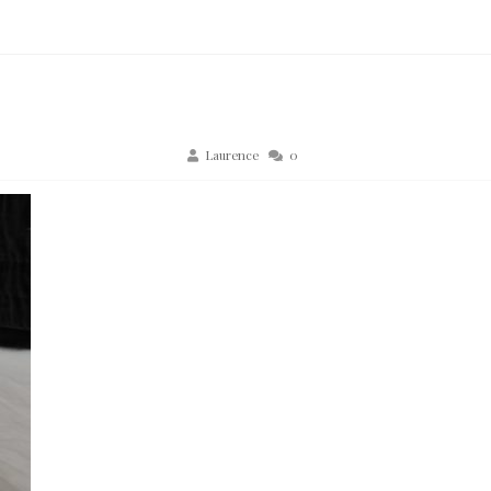
Laurence
0