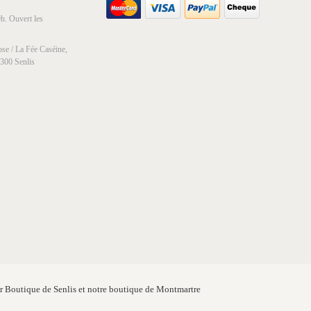
h. Ouvert les
se / La Fée Caséine,
0300 Senlis
er Boutique de Senlis et notre boutique de Montmartre