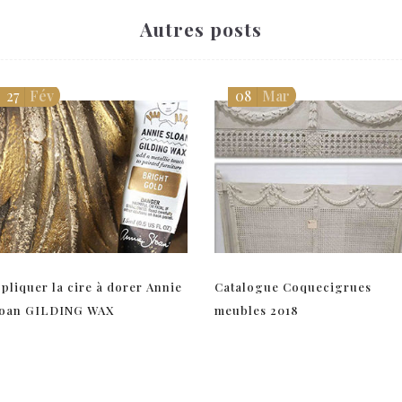
Autres posts
27
Fév
08
Mar
pliquer la cire à dorer Annie
Catalogue Coquecigrues
loan GILDING WAX
meubles 2018