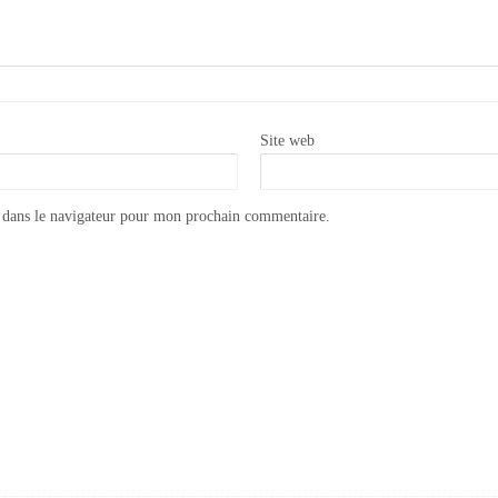
Site web
 dans le navigateur pour mon prochain commentaire.
Appliquer la cire à dorer Annie Sloan GILDING WAX
Catalogue Coquecigrues meubles 2018