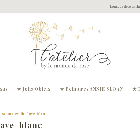
Boutique deco en li
ssus
★ Jolis Objets
★ Peintures ANNIE SLOAN
★ 
-sommier-lin-lave-blanc
ave-blanc