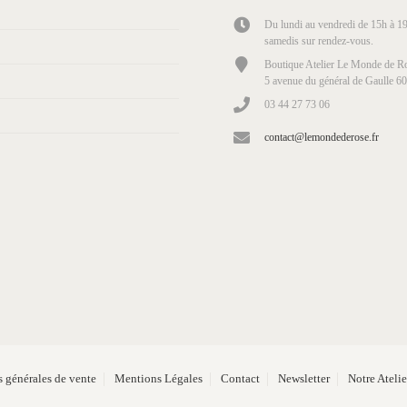
Du lundi au vendredi de 15h à 19
samedis sur rendez-vous.
Boutique Atelier Le Monde de Ro
5 avenue du général de Gaulle 6
03 44 27 73 06
contact@lemondederose.fr
 générales de vente
Mentions Légales
Contact
Newsletter
Notre Ateli