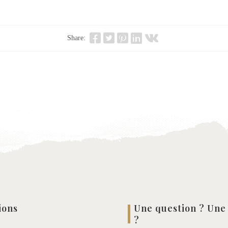
Share:
ions
Une question ? Une
?