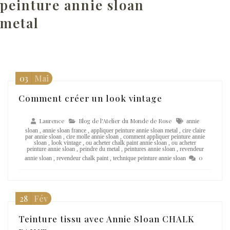
peinture annie sloan
metal
Teinture tissu avec Annie Sloan CHALK PAINT
03
Mai
Comment créer un look vintage
Laurence
Blog de l'Atelier du Monde de Rose
annie
sloan
,
annie sloan france
,
appliquer peinture annie sloan metal
,
cire claire
par annie sloan
,
cire molle annie sloan
,
comment appliquer peinture annie
sloan
,
look vintage
,
ou acheter chalk paint annie sloan
,
ou acheter
peinture annie sloan
,
peindre du metal
,
peintures annie sloan
,
revendeur
0
annie sloan
,
revendeur chalk paint
,
technique peinture annie sloan
Appliquer la peinture Annie Sloan CHALK PAINT sur du métal
28
Fév
Teinture tissu avec Annie Sloan CHALK