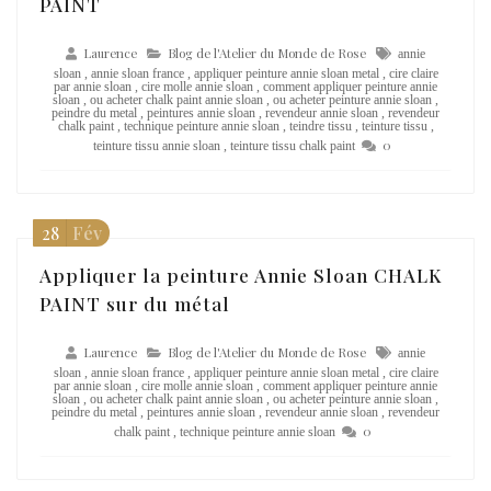
PAINT
Laurence
Blog de l'Atelier du Monde de Rose
annie
sloan
,
annie sloan france
,
appliquer peinture annie sloan metal
,
cire claire
par annie sloan
,
cire molle annie sloan
,
comment appliquer peinture annie
sloan
,
ou acheter chalk paint annie sloan
,
ou acheter peinture annie sloan
,
peindre du metal
,
peintures annie sloan
,
revendeur annie sloan
,
revendeur
chalk paint
,
technique peinture annie sloan
,
teindre tissu
,
teinture tissu
,
0
teinture tissu annie sloan
,
teinture tissu chalk paint
28
Fév
Appliquer la peinture Annie Sloan CHALK
PAINT sur du métal
Laurence
Blog de l'Atelier du Monde de Rose
annie
sloan
,
annie sloan france
,
appliquer peinture annie sloan metal
,
cire claire
par annie sloan
,
cire molle annie sloan
,
comment appliquer peinture annie
sloan
,
ou acheter chalk paint annie sloan
,
ou acheter peinture annie sloan
,
peindre du metal
,
peintures annie sloan
,
revendeur annie sloan
,
revendeur
0
chalk paint
,
technique peinture annie sloan