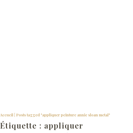
Comment créer un look vintage
Accueil
|
Posts tagged "appliquer peinture annie sloan metal"
Étiquette :
appliquer