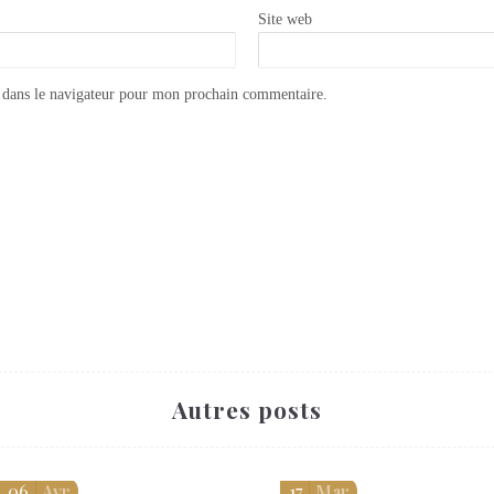
Site web
 dans le navigateur pour mon prochain commentaire.
Comment appliquer un transfert Iron Orchid design ?
Brise bise en lin blanc : Style campagne chic !
Autres posts
06
Avr
17
Mar