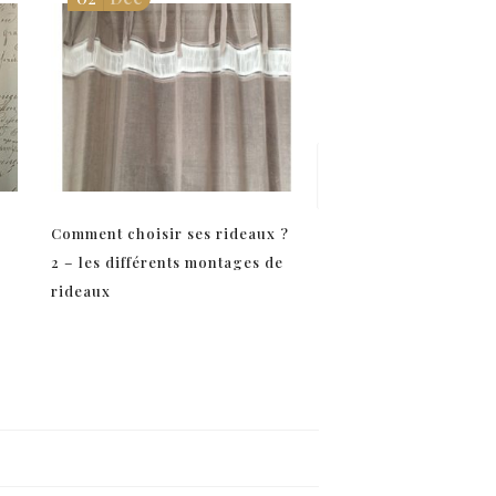
Comment choisir ses rideaux ?
Appliquer la cire à 
2 – les différents montages de
Sloan GILDING WAX
rideaux