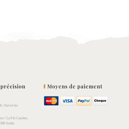
 précision
Moyens de paiement
h. Ouvert les
se / La Fée Caséine,
0300 Senlis