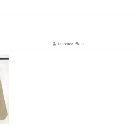
Laurence
0