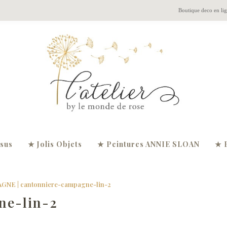
Boutique deco en li
ssus
★ Jolis Objets
★ Peintures ANNIE SLOAN
★ 
PAGNE
|
cantonniere-campagne-lin-2
ne-lin-2