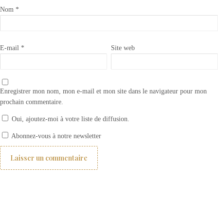
Nom
*
E-mail
*
Site web
Enregistrer mon nom, mon e-mail et mon site dans le navigateur pour mon
prochain commentaire.
Oui, ajoutez-moi à votre liste de diffusion.
Appliquer la cire foncée Annie Sloan SOFT WAX
Abonnez-vous à notre newsletter