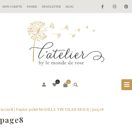
MON COMPTE
PANIER
NEWSLETTER
BLOG
0
0
Accueil
|
Papier peint MODÈLE TIN TILES BEIGE
|
page8
page8