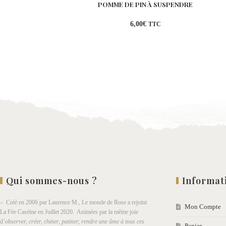
POMME DE PIN À SUSPENDRE
6,00
€
TTC
Ajouter
à la
wishlist
Qui sommes-nous ?
Informat
– Créé en 2006 par Laurence M., Le monde de Rose a rejoint
Mon Compte
La Fée Caséine en Juillet 2020. Animées par la même joie
d’
observer, créer, chiner, patiner, rendre une âme à tous ces
Panier