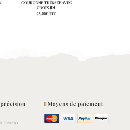
R
COURONNE TRESSÉE AVEC
VIDE POCHE COQ
CROIX JDL
DORÉ
25,00
€
35,00
€
TTC
TT
uter
Ajouter
a
à la
list
wishlist
 précision
Moyens de paiement
h. Ouvert les