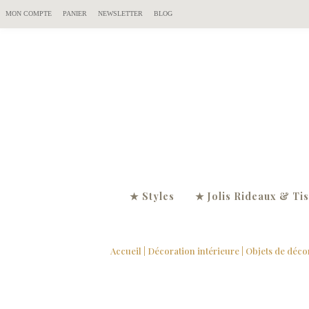
MON COMPTE
PANIER
NEWSLETTER
BLOG
★ Styles
★ Jolis Rideaux & Ti
Accueil
|
Décoration intérieure
|
Objets de déco