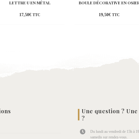
LETTRE U EN MÉTAL
BOULE DÉCORATIVE EN OSIE
17,50
€
19,50
€
TTC
TTC
Ajouter
Ajo
à la
à l
wishlist
wish
ions
Une question ? Une
?
Du lundi au vendredi de 15h à 19
samedis sur rendez-vous.