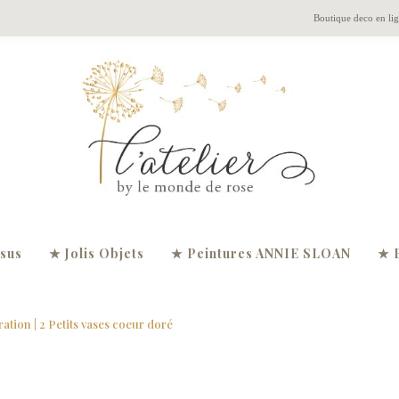
Boutique deco en li
ssus
★ Jolis Objets
★ Peintures ANNIE SLOAN
★ 
ration
| 2 Petits vases coeur doré