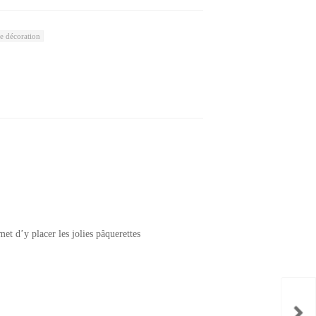
e décoration
et d’y placer les jolies pâquerettes
Set d