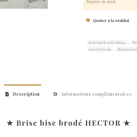
Rupture de stock
Ajouter à la wishlist
,
Brise-bise & petits rideaux
Br
,
brise bise brode
Brise bise écr
Description
Informations complémentaires
★ Brise bise brodé HECTOR ★