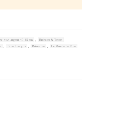
,
ise-bise largeur 40-45 cm
Rideaux & Tissus
,
,
,
u
Brise bise gris
Brise-bise
Le Monde de Rose