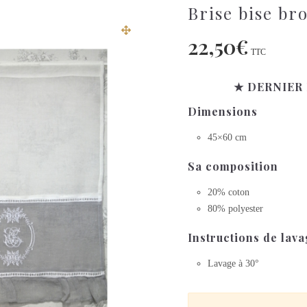
Brise bise b
22,50
€
TTC
★ DERNIER 
Dimensions
45×60 cm
Sa composition
20% coton
80% polyester
Instructions de lav
Lavage à 30°