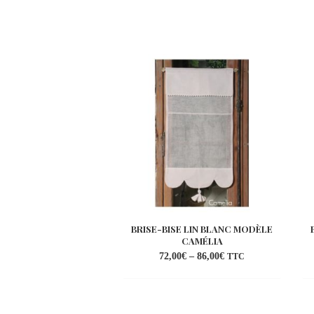
BRISE-BISE LIN BLANC MODÈLE
CAMÉLIA
72,00
€
–
86,00
€
TTC
Ajouter
à la