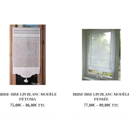
BRISE-BISE LIN BLANC MODÈLE
BRISE BISE LIN BLANC MODÈL
PÉTUNIA
PENSÉE
75,00
€
–
86,00
€
77,00
€
–
89,00
€
TTC
TTC
Ajouter
Ajo
à la
à l