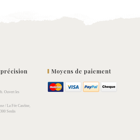
list
wishlist
 précision
Moyens de paiement
h. Ouvert les
se / La Fée Caséine,
0300 Senlis