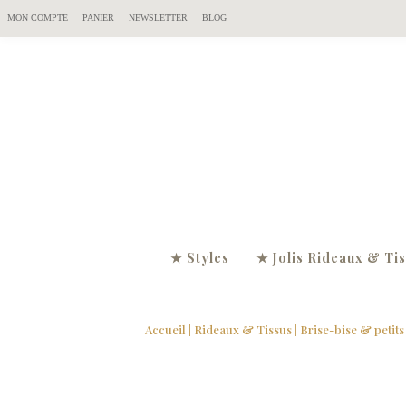
MON COMPTE
PANIER
NEWSLETTER
BLOG
★ Styles
★ Jolis Rideaux & Ti
Accueil
|
Rideaux & Tissus
|
Brise-bise & petits