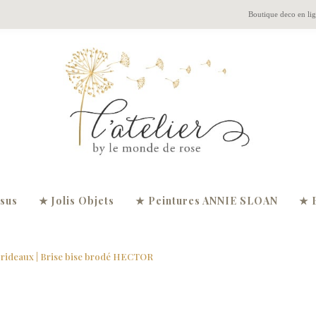
Boutique deco en li
ssus
★ Jolis Objets
★ Peintures ANNIE SLOAN
★ 
 rideaux
| Brise bise brodé HECTOR