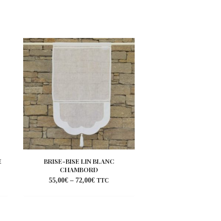
Promo -0%
E
BRISE-BISE LIN BLANC
BRISE-BISE LIN
CHAMBORD
ANÉMONE BL
55,00
€
–
72,00
€
80,00
€
–
86,00
€
TTC
uter
Ajouter
a
à la