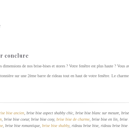
e
r conclure
 dimensions de nos brise-bises et stores ? Votre fenêtre est plus haute ? Vous a
ntonnière sur une 2ème barre de rideau tout en haut de votre fenêtre. Le charme 
!
rise bise ancien
, brise bise aspect shabby chic, brise bise blanc sur mesure, bri
n
, brise bise coeur, brise bise cosy,
brise bise de charme
, brise bise en lin, brise
me
, brise bise romantique,
brise bise shabby
, rideau brise bise, rideau brise bis