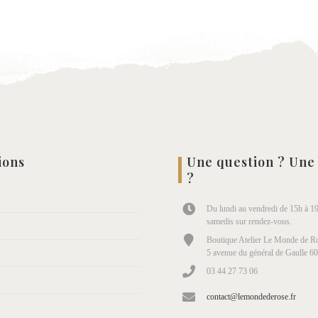
wishlist
wish
ions
Une question ? Une
?
Du lundi au vendredi de 15h à 19
samedis sur rendez-vous.
Boutique Atelier Le Monde de Ro
5 avenue du général de Gaulle 6
03 44 27 73 06
contact@lemondederose.fr