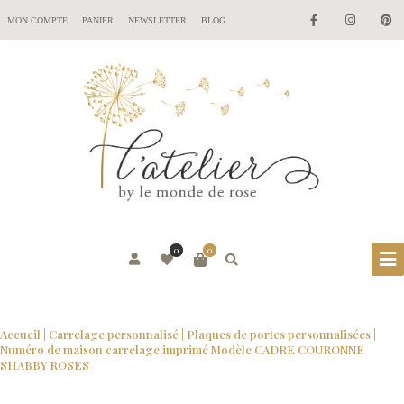
MON COMPTE
PANIER
NEWSLETTER
BLOG
0
0
Accueil
|
Carrelage personnalisé
|
Plaques de portes personnalisées
|
Numéro de maison carrelage imprimé Modèle CADRE COURONNE
SHABBY ROSES