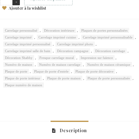
Ajouter à la wishlist
,
,
Carrelage personnalisé
Décoration intérieure
Plaques de portes personnalisées
,
,
,
Carrelage imprimé
Carrelage imprimé cuisine
Carrelage imprimé personnalisable
,
,
Carrelage imprimé personnalisé
Carrelage imprimé photo
,
,
,
Carrelage imprimé salle de bain
Décoration campagne
Décoration carrelage
,
,
,
Décoration Shabby
Fresque carrelage mural
Impression sur faïence
,
,
,
Numéro de maison
Numéro de maison carrelage
Numéro de maison céramique
,
,
,
Plaque de porte
Plaque de porte d'entrée
Plaque de porte décorative
,
,
,
Plaque de porte intérieur
Plaque de porte maison
Plaque de porte personnalisée
Plaque numéro de maison
Description