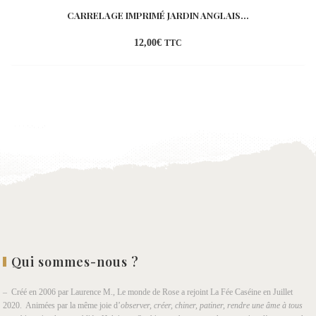
CARRELAGE IMPRIMÉ JARDIN ANGLAIS...
12,00
€
TTC
Ajouter
à la
wishlist
Qui sommes-nous ?
– Créé en 2006 par Laurence M., Le monde de Rose a rejoint La Fée Caséine en Juillet
2020. Animées par la même joie d’
observer, créer, chiner, patiner, rendre une âme à tous