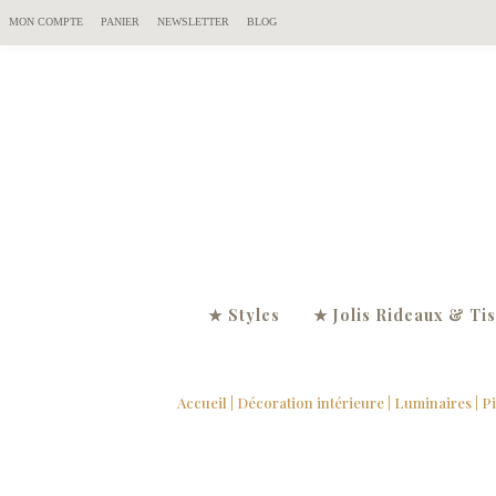
MON COMPTE
PANIER
NEWSLETTER
BLOG
★ Styles
★ Jolis Rideaux & Ti
Accueil
|
Décoration intérieure
|
Luminaires
| P