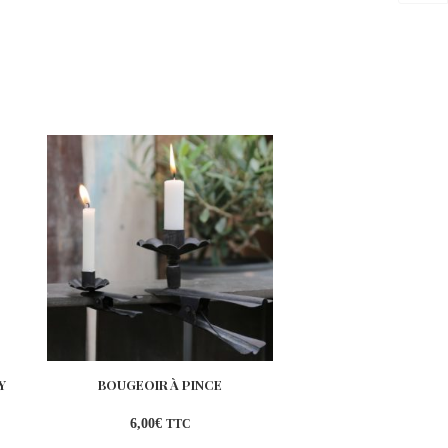
Y
BOUGEOIR À PINCE
COUSSIN COQUE
MODÈLE GRIM
6,00
€
35,00
€
TTC
TT