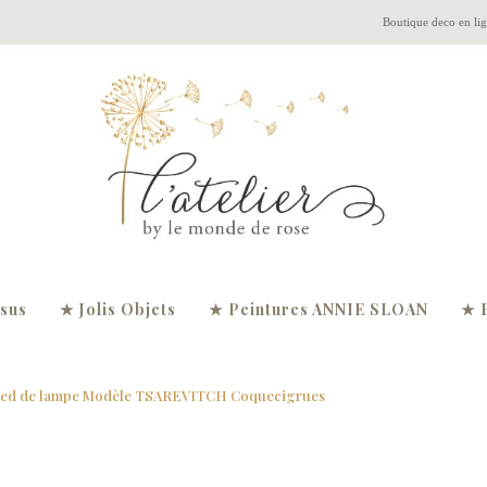
Boutique deco en li
ssus
★ Jolis Objets
★ Peintures ANNIE SLOAN
★ 
ied de lampe Modèle TSAREVITCH Coquecigrues