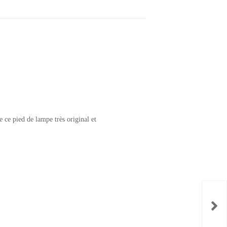
 ce pied de lampe très original et
Lam
chez