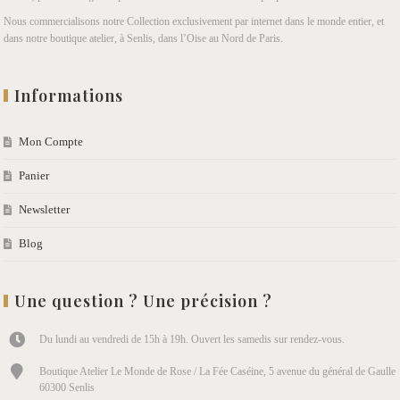
Nous commercialisons notre Collection exclusivement par internet dans le monde entier, et
dans notre boutique atelier, à Senlis, dans l’Oise au Nord de Paris.
Informations
Mon Compte
Panier
Newsletter
Blog
Une question ? Une précision ?
Du lundi au vendredi de 15h à 19h. Ouvert les samedis sur rendez-vous.
Boutique Atelier Le Monde de Rose / La Fée Caséine, 5 avenue du général de Gaulle
60300 Senlis