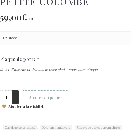
PETITE COLOMBE
59,00
€
TTC
En stock
Plaque de porte
*
Merci d’inscrire ci-dessous le texte choisi pour votre plaque
Ajouter au panier
Ajouter à la wishlist
,
,
Carrelage personnalisé
Décoration intérieure
Plaques de portes personnalisées