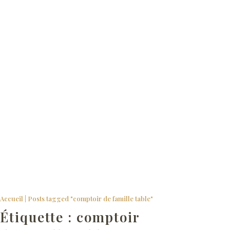
Comptoir de famille Catalogue
Accueil
|
Posts tagged "comptoir de famille table"
Étiquette :
comptoir