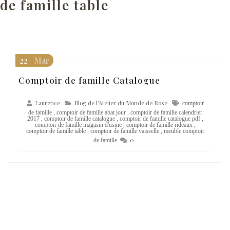
de famille table
22
Mar
Comptoir de famille Catalogue
Laurence
Blog de l'Atelier du Monde de Rose
comptoir
de famille
,
comptoir de famille abat jour
,
comptoir de famille calendrier
2017
,
comptoir de famille catalogue
,
comptoir de famille catalogue pdf
,
comptoir de famille magasin d'usine
,
comptoir de famille rideaux
,
comptoir de famille table
,
comptoir de famille vaisselle
,
meuble comptoir
0
de famille