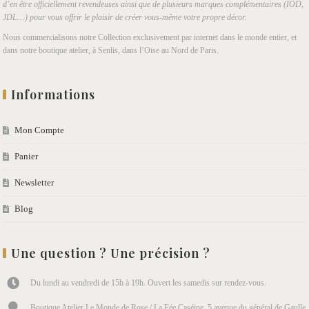
d’en être officiellement revendeuses ainsi que de plusieurs marques complémentaires (IOD,
JDL…) pour vous offrir le plaisir de créer vous-même votre propre décor.
Nous commercialisons notre Collection exclusivement par internet dans le monde entier, et
dans notre boutique atelier, à Senlis, dans l’Oise au Nord de Paris.
Informations
Mon Compte
Panier
Newsletter
Blog
Une question ? Une précision ?
Du lundi au vendredi de 15h à 19h. Ouvert les samedis sur rendez-vous.
Boutique Atelier Le Monde de Rose / La Fée Caséine, 5 avenue du général de Gaulle