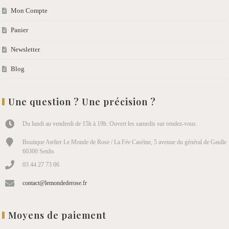
Mon Compte
Panier
Newsletter
Blog
Une question ? Une précision ?
Du lundi au vendredi de 15h à 19h. Ouvert les samedis sur rendez-vous.
Boutique Atelier Le Monde de Rose / La Fée Caséine, 5 avenue du général de Gaulle
60300 Senlis
03 44 27 73 06
contact@lemondederose.fr
Moyens de paiement