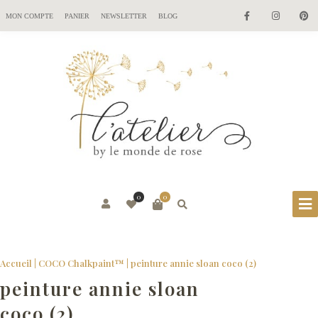
MON COMPTE
PANIER
NEWSLETTER
BLOG
0
0
Accueil
|
COCO Chalkpaint™
|
peinture annie sloan coco (2)
peinture annie sloan
coco (2)