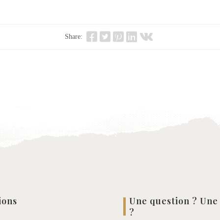
Share:
ions
Une question ? Une
?