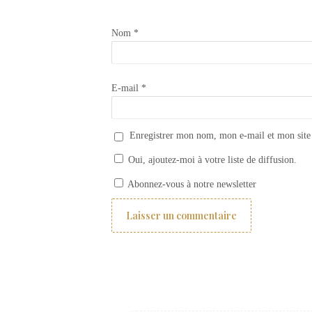
Nom
*
E-mail
*
Enregistrer mon nom, mon e-mail et mon site
Oui, ajoutez-moi à votre liste de diffusion.
Comment choisir ses rideaux ? 2 – les différents montages de rideaux
Abonnez-vous à notre newsletter