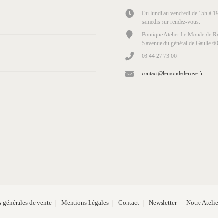
Du lundi au vendredi de 15h à 19
samedis sur rendez-vous.
Boutique Atelier Le Monde de Ro
5 avenue du général de Gaulle 6
03 44 27 73 06
contact@lemondederose.fr
 générales de vente
Mentions Légales
Contact
Newsletter
Notre Ateli