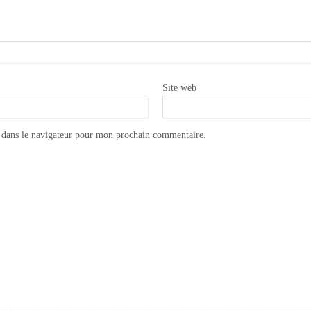
Site web
 dans le navigateur pour mon prochain commentaire.
Appliquer la peinture Annie Sloan CHALK PAINT sur du métal
Carrelage Personnalisé | Faïence personnalisée