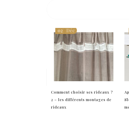
02
Déc
Comment choisir ses rideaux ?
Ap
2 – les différents montages de
Sl
rideaux
mé