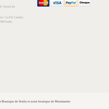
h. Ouvert les
se / La Fée Caséine,
0300 Senlis
er Boutique de Senlis et notre boutique de Montmartre