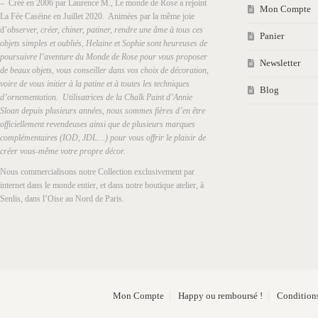
– Créé en 2006 par Laurence M., Le monde de Rose a rejoint
Mon Compte
La Fée Caséine en Juillet 2020. Animées par la même joie
d’
observer, créer, chiner, patiner, rendre une âme à tous ces
Panier
objets simples et oubliés, Helaine et Sophie sont heureuses de
poursuivre l’aventure du Monde de Rose pour vous proposer
Newsletter
de beaux objets, vous conseiller dans vos choix de décoration,
voire de vous initier à la patine et à toutes les techniques
Blog
d’ornementation. Utilisatrices de la Chalk Paint d’Annie
Sloan depuis plusieurs années, nous sommes fières d’en être
officiellement revendeuses ainsi que de plusieurs marques
complémentaires (IOD, JDL…) pour vous offrir le plaisir de
créer vous-même votre propre décor.
Nous commercialisons notre Collection exclusivement par
internet dans le monde entier, et dans notre boutique atelier, à
Senlis, dans l’Oise au Nord de Paris.
Mon Compte
Happy ou remboursé !
Conditions