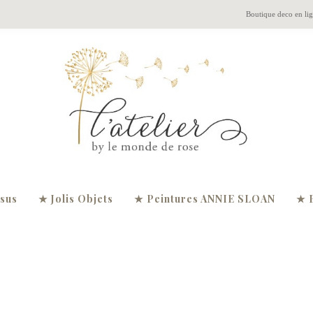
Boutique deco en li
ssus
★ Jolis Objets
★ Peintures ANNIE SLOAN
★ 