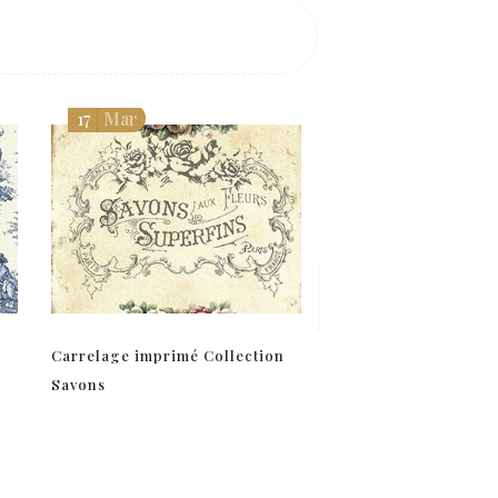
17
Mar
22
Mar
Carrelage imprimé Collection
Comptoir de famille
Savons