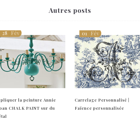
Autres posts
28
Fév
01
Fév
pliquer la peinture Annie
Carrelage Personnalisé |
oan CHALK PAINT sur du
Faïence personnalisée
tal