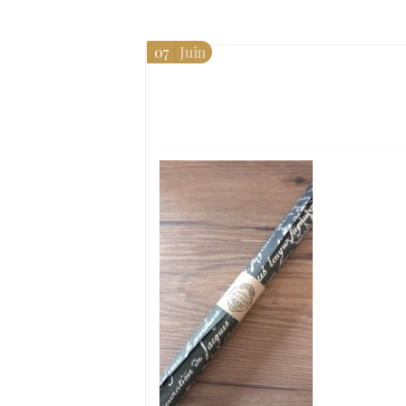
07
Juin