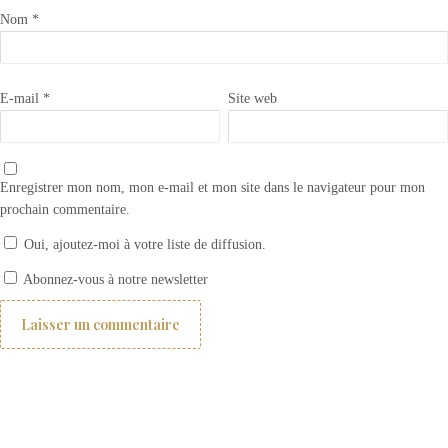
Nom
*
E-mail
*
Site web
Enregistrer mon nom, mon e-mail et mon site dans le navigateur pour mon
prochain commentaire.
Oui, ajoutez-moi à votre liste de diffusion.
Comment choisir ses rideaux ? 1- les différents types de rideaux
Abonnez-vous à notre newsletter