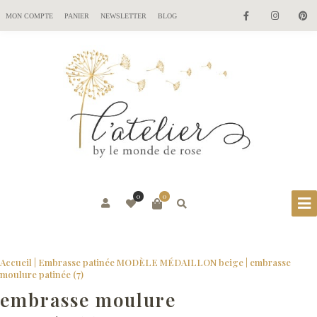
MON COMPTE
PANIER
NEWSLETTER
BLOG
0
0
Accueil
|
Embrasse patinée MODÈLE MÉDAILLON beige
|
embrasse
moulure patinée (7)
embrasse moulure