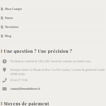
Mon Compte
Panier
Newsletter
Blog
Une question ? Une précision ?
Du lundi au vendredi de 15h à 19h. Ouvert les samedis sur rendez-vous.
Boutique Atelier Le Monde de Rose / La Fée Caséine, 5 avenue du général de Gaulle
60300 Senlis
03 44 27 73 06
contact@lemondederose.fr
Moyens de paiement