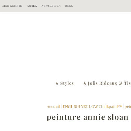
MON COMPTE
PANIER
NEWSLETTER
BLOG
★ Styles
★ Jolis Rideaux & Ti
Accueil
|
ENGLISH YELLOW Chalkpaint™
|
pei
peinture annie sloan