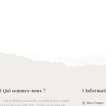
Qui sommes-nous ?
Informat
– Créé en 2006 par Laurence M., Le monde de Rose a rejoint
Mon Compte
La Fée Caséine en Juillet 2020. Animées par la même joie