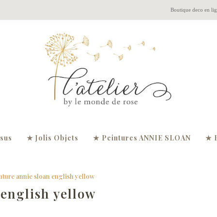
Boutique deco en li
ssus
★ Jolis Objets
★ Peintures ANNIE SLOAN
★ 
nture annie sloan english yellow
 english yellow