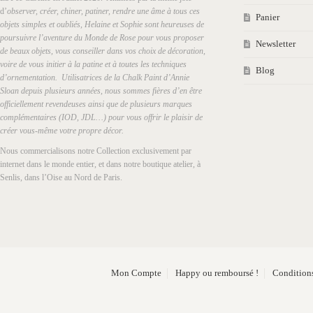
d’
observer, créer, chiner, patiner, rendre une âme à tous ces
Panier
objets simples et oubliés, Helaine et Sophie sont heureuses de
poursuivre l’aventure du Monde de Rose pour vous proposer
Newsletter
de beaux objets, vous conseiller dans vos choix de décoration,
voire de vous initier à la patine et à toutes les techniques
Blog
d’ornementation. Utilisatrices de la Chalk Paint d’Annie
Sloan depuis plusieurs années, nous sommes fières d’en être
officiellement revendeuses ainsi que de plusieurs marques
complémentaires (IOD, JDL…) pour vous offrir le plaisir de
créer vous-même votre propre décor.
Nous commercialisons notre Collection exclusivement par
internet dans le monde entier, et dans notre boutique atelier, à
Senlis, dans l’Oise au Nord de Paris.
Mon Compte
Happy ou remboursé !
Conditions