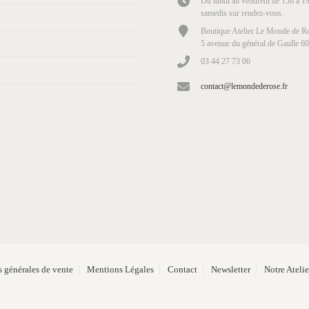
Du lundi au vendredi de 15h à 19
samedis sur rendez-vous.
Boutique Atelier Le Monde de Ro
5 avenue du général de Gaulle 6
03 44 27 73 06
contact@lemondederose.fr
 générales de vente
Mentions Légales
Contact
Newsletter
Notre Ateli