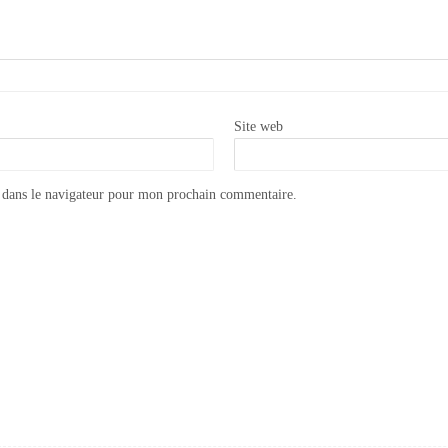
Site web
 dans le navigateur pour mon prochain commentaire.
Appliquer la cire transparente Annie Sloan CHALK PAINT WAX
Carrelage Personnalisé | Faïence personnalisée