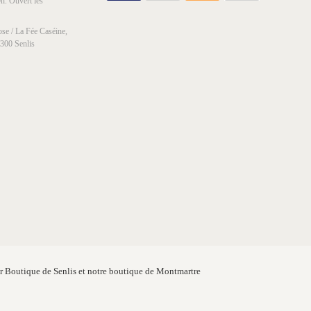
h. Ouvert les
se / La Fée Caséine,
0300 Senlis
er Boutique de Senlis et notre boutique de Montmartre