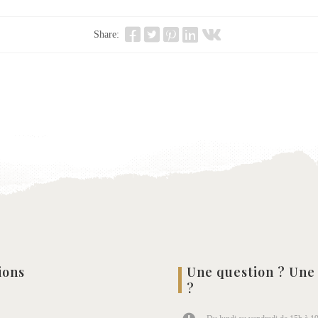
Share:
ions
Une question ? Une
?