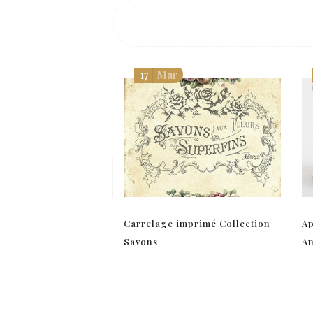
17
Mar
Carrelage imprimé Collection
Ap
Savons
A