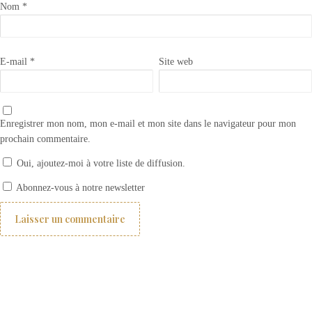
Nom
*
E-mail
*
Site web
Enregistrer mon nom, mon e-mail et mon site dans le navigateur pour mon
prochain commentaire.
Oui, ajoutez-moi à votre liste de diffusion.
Appliquer la cire transparente Annie Sloan CHALK PAINT WAX
Abonnez-vous à notre newsletter