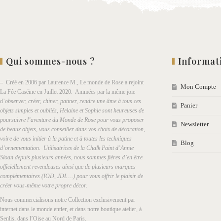
Qui sommes-nous ?
Informat
– Créé en 2006 par Laurence M., Le monde de Rose a rejoint
Mon Compte
La Fée Caséine en Juillet 2020. Animées par la même joie
d’
observer, créer, chiner, patiner, rendre une âme à tous ces
Panier
objets simples et oubliés, Helaine et Sophie sont heureuses de
poursuivre l’aventure du Monde de Rose pour vous proposer
Newsletter
de beaux objets, vous conseiller dans vos choix de décoration,
voire de vous initier à la patine et à toutes les techniques
Blog
d’ornementation. Utilisatrices de la Chalk Paint d’Annie
Sloan depuis plusieurs années, nous sommes fières d’en être
officiellement revendeuses ainsi que de plusieurs marques
complémentaires (IOD, JDL…) pour vous offrir le plaisir de
créer vous-même votre propre décor.
Nous commercialisons notre Collection exclusivement par
internet dans le monde entier, et dans notre boutique atelier, à
Senlis, dans l’Oise au Nord de Paris.