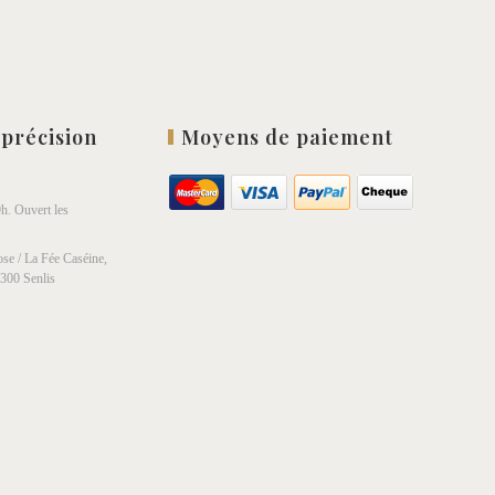
 précision
Moyens de paiement
h. Ouvert les
se / La Fée Caséine,
0300 Senlis