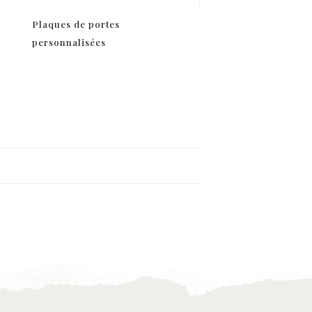
Plaques de portes
Comment appliquer u
personnalisées
Iron Orchid design 