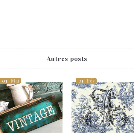
Autres posts
01
Fév
03
Mai