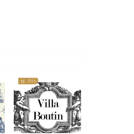
13
Fév
06
Avr