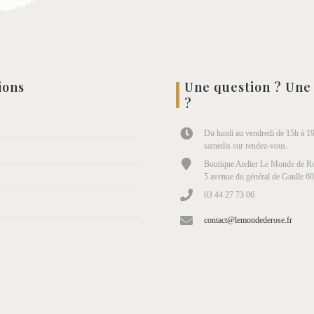
ions
Une question ? Une
?
Du lundi au vendredi de 15h à 19
samedis sur rendez-vous.
Boutique Atelier Le Monde de Ro
5 avenue du général de Gaulle 6
03 44 27 73 06
contact@lemondederose.fr