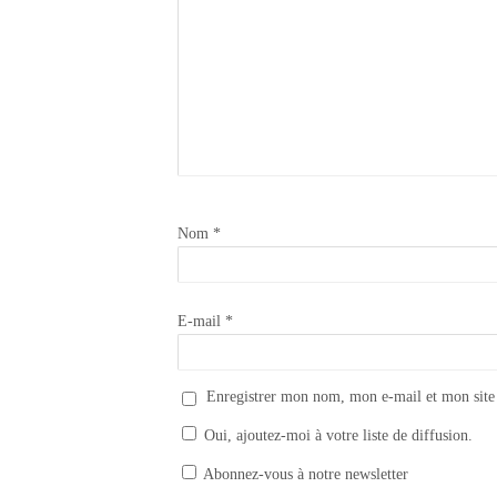
Nom
*
E-mail
*
Enregistrer mon nom, mon e-mail et mon site
Oui, ajoutez-moi à votre liste de diffusion.
Appliquer la peinture Annie Sloan CHALK PAINT sur du métal
Abonnez-vous à notre newsletter