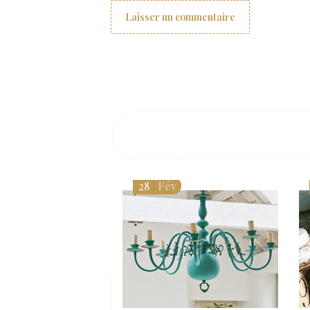
28
Fév