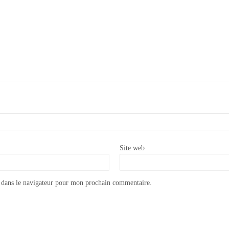
Site web
 dans le navigateur pour mon prochain commentaire.
Comment créer un look vintage
Carrelage Personnalisé | Faïence personnalisée