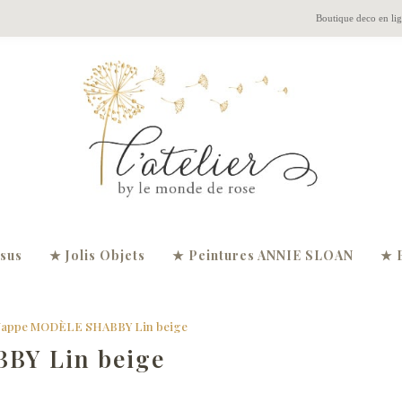
Boutique deco en li
ssus
★ Jolis Objets
★ Peintures ANNIE SLOAN
★ 
appe MODÈLE SHABBY Lin beige
BY Lin beige