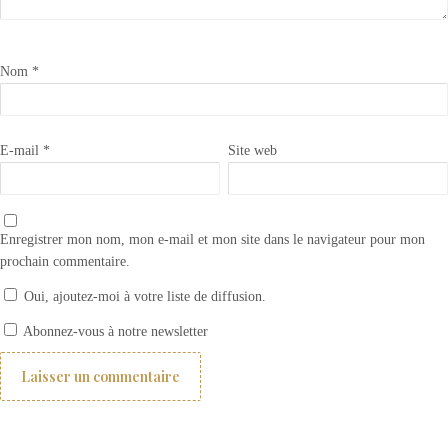
Nom
*
E-mail
*
Site web
Enregistrer mon nom, mon e-mail et mon site dans le navigateur pour mon
prochain commentaire.
Oui, ajoutez-moi à votre liste de diffusion.
Teinture tissu avec Annie Sloan CHALK PAINT
Abonnez-vous à notre newsletter