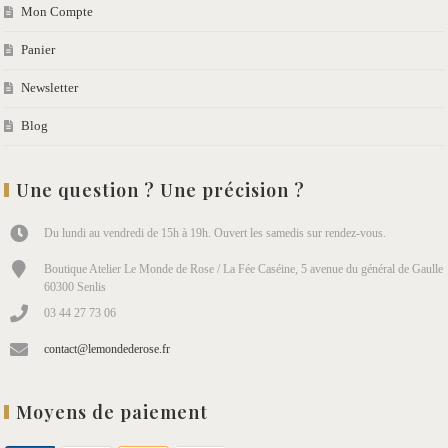
Mon Compte
Panier
Newsletter
Blog
Une question ? Une précision ?
Du lundi au vendredi de 15h à 19h. Ouvert les samedis sur rendez-vous.
Boutique Atelier Le Monde de Rose / La Fée Caséine, 5 avenue du général de Gaulle
60300 Senlis
03 44 27 73 06
contact@lemondederose.fr
Moyens de paiement