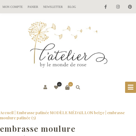
MON COMPTE
PANIER
NEWSLETTER
BLOG
0
0
Accueil
|
Embrasse patinée MODÈLE MÉDAILLON beige
|
embrasse
moulure patinée (5)
embrasse moulure