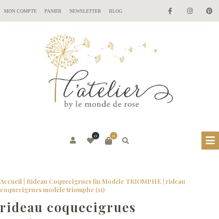
MON COMPTE
PANIER
NEWSLETTER
BLOG
0
0
Accueil
|
Rideau Coquecigrues lin Modèle TRIOMPHE
|
rideau
coquecigrues modèle triomphe (11)
rideau coquecigrues