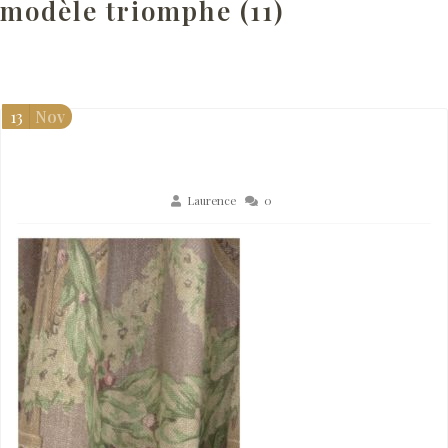
modèle triomphe (11)
13
Nov
Laurence
0