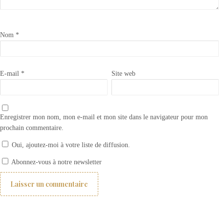
Nom
*
E-mail
*
Site web
Enregistrer mon nom, mon e-mail et mon site dans le navigateur pour mon
prochain commentaire.
Oui, ajoutez-moi à votre liste de diffusion.
Appliquer la cire transparente Annie Sloan CHALK PAINT WAX
Abonnez-vous à notre newsletter