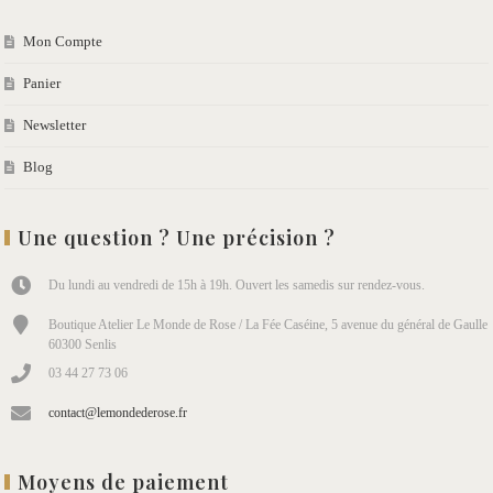
Mon Compte
Panier
Newsletter
Blog
Une question ? Une précision ?
Du lundi au vendredi de 15h à 19h. Ouvert les samedis sur rendez-vous.
Boutique Atelier Le Monde de Rose / La Fée Caséine, 5 avenue du général de Gaulle
60300 Senlis
03 44 27 73 06
contact@lemondederose.fr
Moyens de paiement