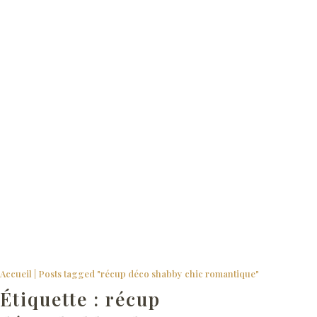
Rideaux SHABBY du Monde de Rose
Accueil
|
Posts tagged "récup déco shabby chic romantique"
Étiquette :
récup