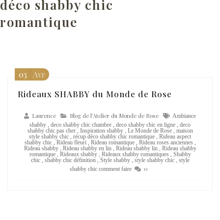
déco shabby chic
romantique
03
Avr
Rideaux SHABBY du Monde de Rose
Laurence
Blog de l'Atelier du Monde de Rose
Ambiance
shabby
,
deco shabby chic chambre
,
deco shabby chic en ligne
,
deco
shabby chic pas cher
,
Inspiration shabby
,
Le Monde de Rose
,
maison
style shabby chic
,
récup déco shabby chic romantique
,
Rideau aspect
shabby chic
,
Rideau fleuri
,
Rideau romantique
,
Rideau roses anciennes
,
Rideau shabby
,
Rideau shabby en lin
,
Rideau shabby lin
,
Rideau shabby
romantique
,
Rideaux shabby
,
Rideaux shabby romantiques
,
Shabby
chic
,
shabby chic définition
,
Style shabby
,
style shabby chic
,
style
0
shabby chic comment faire