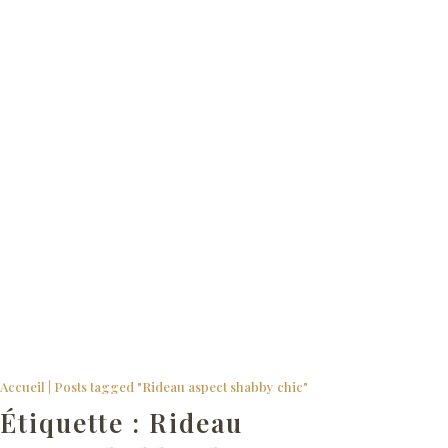
Rideaux SHABBY du Monde de Rose
Accueil
|
Posts tagged "Rideau aspect shabby chic"
Étiquette :
Rideau