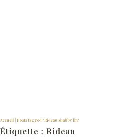
Rideaux SHABBY du Monde de Rose
Accueil
|
Posts tagged "Rideau shabby lin"
Étiquette :
Rideau