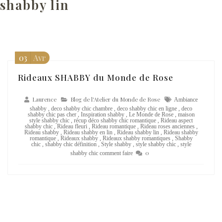
shabby lin
03
Avr
Rideaux SHABBY du Monde de Rose
Laurence
Blog de l'Atelier du Monde de Rose
Ambiance
shabby
,
deco shabby chic chambre
,
deco shabby chic en ligne
,
deco
shabby chic pas cher
,
Inspiration shabby
,
Le Monde de Rose
,
maison
style shabby chic
,
récup déco shabby chic romantique
,
Rideau aspect
shabby chic
,
Rideau fleuri
,
Rideau romantique
,
Rideau roses anciennes
,
Rideau shabby
,
Rideau shabby en lin
,
Rideau shabby lin
,
Rideau shabby
romantique
,
Rideaux shabby
,
Rideaux shabby romantiques
,
Shabby
chic
,
shabby chic définition
,
Style shabby
,
style shabby chic
,
style
0
shabby chic comment faire