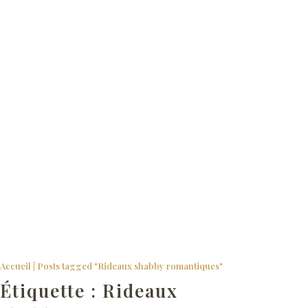
Rideaux SHABBY du Monde de Rose
Accueil
|
Posts tagged "Rideaux shabby romantiques"
Étiquette :
Rideaux