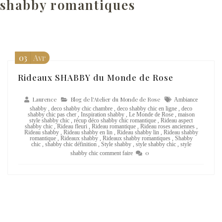
shabby romantiques
03
Avr
Rideaux SHABBY du Monde de Rose
Laurence
Blog de l'Atelier du Monde de Rose
Ambiance
shabby
,
deco shabby chic chambre
,
deco shabby chic en ligne
,
deco
shabby chic pas cher
,
Inspiration shabby
,
Le Monde de Rose
,
maison
style shabby chic
,
récup déco shabby chic romantique
,
Rideau aspect
shabby chic
,
Rideau fleuri
,
Rideau romantique
,
Rideau roses anciennes
,
Rideau shabby
,
Rideau shabby en lin
,
Rideau shabby lin
,
Rideau shabby
romantique
,
Rideaux shabby
,
Rideaux shabby romantiques
,
Shabby
chic
,
shabby chic définition
,
Style shabby
,
style shabby chic
,
style
0
shabby chic comment faire