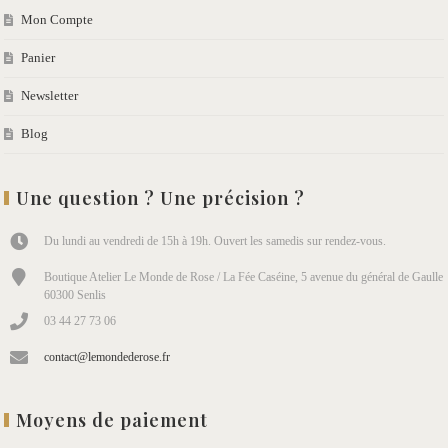
Mon Compte
Panier
Newsletter
Blog
Une question ? Une précision ?
Du lundi au vendredi de 15h à 19h. Ouvert les samedis sur rendez-vous.
Boutique Atelier Le Monde de Rose / La Fée Caséine, 5 avenue du général de Gaulle
60300 Senlis
03 44 27 73 06
contact@lemondederose.fr
Moyens de paiement