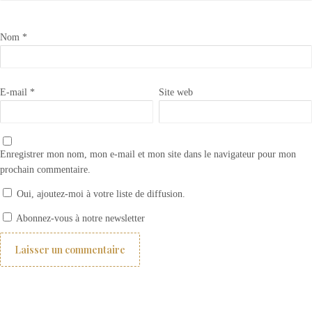
Nom
*
E-mail
*
Site web
Enregistrer mon nom, mon e-mail et mon site dans le navigateur pour mon
prochain commentaire.
Oui, ajoutez-moi à votre liste de diffusion.
Appliquer la peinture Annie Sloan CHALK PAINT sur du métal
Abonnez-vous à notre newsletter