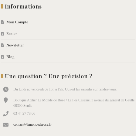
Informations
Mon Compte
Panier
Newsletter
Blog
Une question ? Une précision ?
Du lundi au vendredi de 15h à 19h. Ouvert les samedis sur rendez-vous.
Boutique Atelier Le Monde de Rose / La Fée Caséine, 5 avenue du général de Gaulle
60300 Senlis
03 44 27 73 06
contact@lemondederose.fr