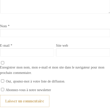
Nom
*
E-mail
*
Site web
Enregistrer mon nom, mon e-mail et mon site dans le navigateur pour mon
prochain commentaire.
Oui, ajoutez-moi à votre liste de diffusion.
Comment choisir ses rideaux ? 1- les différents types de rideaux
Abonnez-vous à notre newsletter