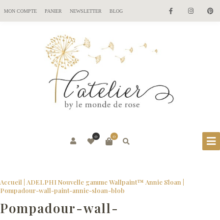
MON COMPTE
PANIER
NEWSLETTER
BLOG
0
0
Accueil
|
ADELPHI Nouvelle gamme Wallpaint™ Annie Sloan
|
Pompadour-wall-paint-annie-sloan-blob
Pompadour-wall-