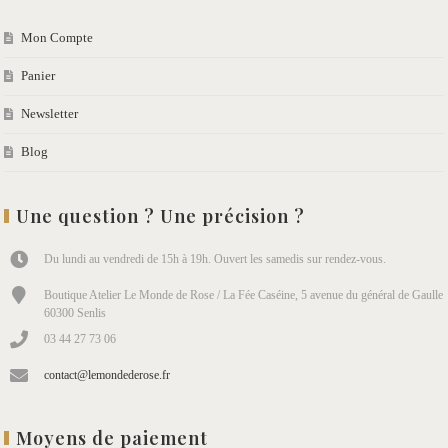
Mon Compte
Panier
Newsletter
Blog
Une question ? Une précision ?
Du lundi au vendredi de 15h à 19h. Ouvert les samedis sur rendez-vous.
Boutique Atelier Le Monde de Rose / La Fée Caséine, 5 avenue du général de Gaulle
60300 Senlis
03 44 27 73 06
contact@lemondederose.fr
Moyens de paiement