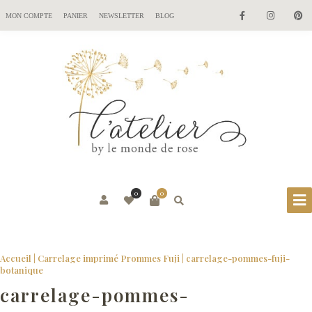
MON COMPTE
PANIER
NEWSLETTER
BLOG
0
0
Accueil
|
Carrelage imprimé Prommes Fuji
|
carrelage-pommes-fuji-
botanique
carrelage-pommes-