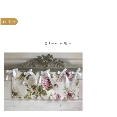
11
Fév
Laurence
0