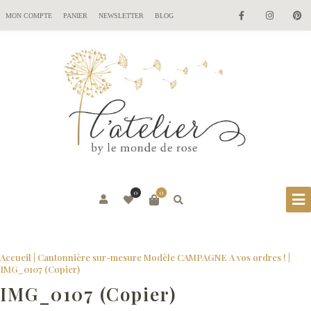
MON COMPTE
PANIER
NEWSLETTER
BLOG
0
0
Accueil
|
Cantonnière sur-mesure Modèle CAMPAGNE A vos ordres !
|
IMG_0107 (Copier)
IMG_0107 (Copier)