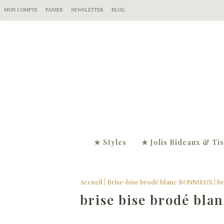
MON COMPTE
PANIER
NEWSLETTER
BLOG
★ Styles
★ Jolis Rideaux & Ti
Accueil
|
Brise-bise brodé blanc BONNIEUX
|
br
brise bise brodé bla