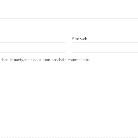
Site web
 dans le navigateur pour mon prochain commentaire.
Appliquer la peinture Annie Sloan CHALK PAINT sur du métal
Appliquer la cire transparente Annie Sloan CHALK PAINT WAX