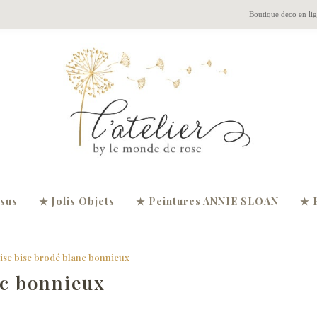
Boutique deco en li
ssus
★ Jolis Objets
★ Peintures ANNIE SLOAN
★ 
ise bise brodé blanc bonnieux
nc bonnieux