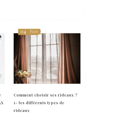
04
Nov
03
Avr
e
Comment choisir ses rideaux ?
Rideaux SHABBY du
AX
1- les différents types de
Rose
rideaux