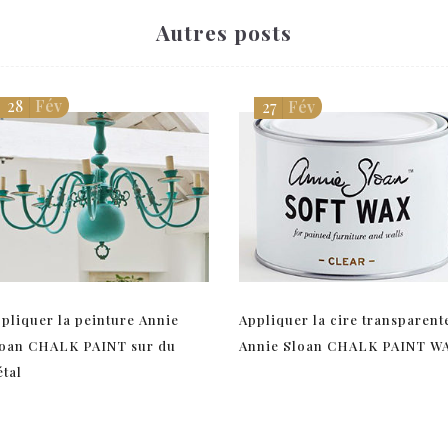
Autres posts
28
Fév
27
Fév
pliquer la peinture Annie
Appliquer la cire transparent
oan CHALK PAINT sur du
Annie Sloan CHALK PAINT W
tal