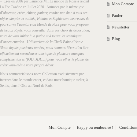
– Créé en 2006 par Laurence M., Le monde de Rose a rejoint
Mon Compte
La Fée Caséine en Juillet 2020. Animées par la même joie
d’
observer, créer, chiner, patiner, rendre une âme à tous ces
Panier
objets simples et oubliés, Helaine et Sophie sont heureuses de
poursuivre l’aventure du Monde de Rose pour vous proposer
Newsletter
de beaux objets, vous conseiller dans vos choix de décoration,
voire de vous initier à la patine et à toutes les techniques
Blog
d’ornementation. Utilisatrices de la Chalk Paint d’Annie
Sloan depuis plusieurs années, nous sommes fières d’en être
officiellement revendeuses ainsi que de plusieurs marques
complémentaires (IOD, JDL…) pour vous offrir le plaisir de
créer vous-même votre propre décor.
Nous commercialisons notre Collection exclusivement par
internet dans le monde entier, et dans notre boutique atelier, à
Senlis, dans l’Oise au Nord de Paris.
Mon Compte
Happy ou remboursé !
Conditions