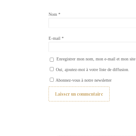
Nom
*
E-mail
*
Enregistrer mon nom, mon e-mail et mon site
Oui, ajoutez-moi à votre liste de diffusion.
Teinture tissu avec Annie Sloan CHALK PAINT
Abonnez-vous à notre newsletter