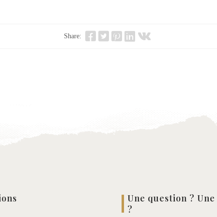
Share:
ions
Une question ? Une
?