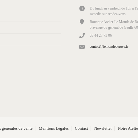
Du lundi au vendredi de 15h à 19
samedis sur rendez-vous.
Boutique Atelier Le Monde de Ro
5 avenue du général de Gaulle 6
03 44 27 73 06
contact@lemondederose.fr
 générales de vente
Mentions Légales
Contact
Newsletter
Notre Ateli