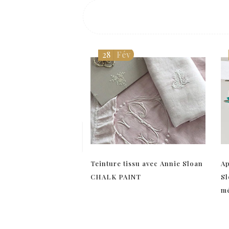
28
Fév
Teinture tissu avec Annie Sloan
Ap
CHALK PAINT
Sl
mé