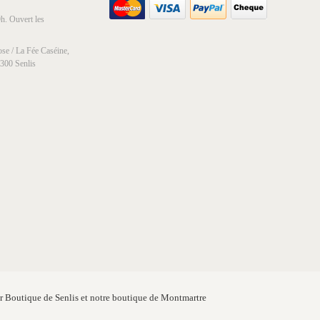
h. Ouvert les
se / La Fée Caséine,
0300 Senlis
er Boutique de Senlis et notre boutique de Montmartre