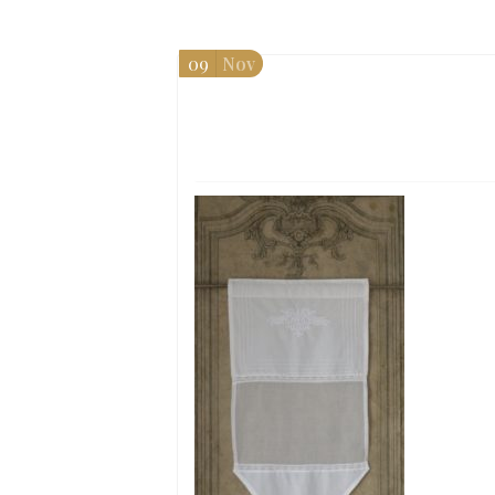
09
Nov